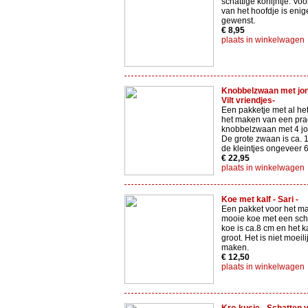
schattige konijntje. Vo
van het hoofdje is enig
gewenst.
€ 8,95
plaats in winkelwagen
Knobbelzwaan met jong
Vilt vriendjes-
Een pakketje met al het
het maken van een pra
knobbelzwaan met 4 jo
De grote zwaan is ca. 
de kleintjes ongeveer 
€ 22,95
plaats in winkelwagen
Koe met kalf - Sari -
Een pakket voor het m
mooie koe met een scha
koe is ca.8 cm en het ka
groot. Het is niet moeili
maken.
€ 12,50
plaats in winkelwagen