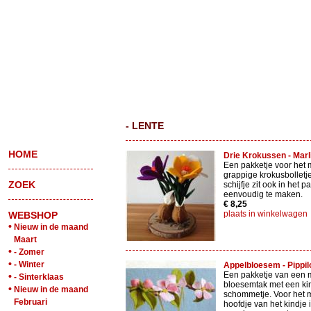
- LENTE
HOME
Drie Krokussen - Marli
Een pakketje voor het 
grappige krokusbolletj
ZOEK
schijfje zit ook in het p
eenvoudig te maken.
€ 8,25
plaats in winkelwagen
WEBSHOP
•
Nieuw in de maand
Maart
•
- Zomer
•
- Winter
Appelbloesem - Pippilo
Een pakketje van een 
•
- Sinterklaas
bloesemtak met een kin
•
Nieuw in de maand
schommetje. Voor het 
Februari
hoofdje van het kindje 