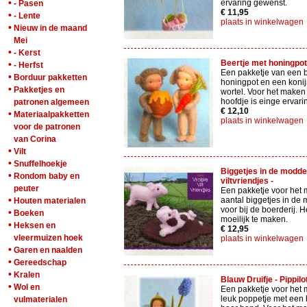
•
ervaring gewenst.
- Pasen
€ 11,95
•
- Lente
plaats in winkelwagen
•
Nieuw in de maand
Mei
•
- Kerst
Beertje met honingpot -
•
- Herfst
Een pakketje van een b
•
Borduur pakketten
honingpot en een konij
•
Pakketjes en
wortel. Voor het maken
hoofdje is einge ervar
patronen algemeen
€ 12,10
•
Materiaalpakketten
plaats in winkelwagen
voor de patronen
van Corina
•
Vilt
•
Snuffelhoekje
Biggetjes in de modder
•
Rondom baby en
viltvriendjes -
peuter
Een pakketje voor het
•
aantal biggetjes in de
Houten materialen
voor bij de boerderij. He
•
Boeken
moeilijk te maken.
•
Heksen en
€ 12,95
vleermuizen hoek
plaats in winkelwagen
•
Garen en naalden
•
Gereedschap
•
Kralen
Blauw Druifje - Pippilo
•
Wol en
Een pakketje voor het
leuk poppetje met een b
vulmaterialen