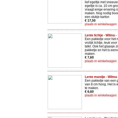
lief egeltje met sneeuw
egeltje is ca. 10 cm gro
vraagt enige ervaring o
maken. Nog nodig boor
een stukje karton
€ 17,50
plaats in winkelwagen
Lente lichtje - Wilma -
Een pakketje voor het
vrolijk lichtje, leuk voo
tafel. Ook het glaasje zi
pakketje en het is een
maken.
€ 7,60
plaats in winkelwagen
Lente mandje - Wilma 
Een pakketje van een 
van 8 cm hoog. Het is
te maken.
€ 6,60
plaats in winkelwagen