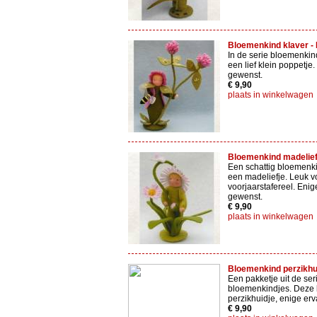
Bloemenkind klaver - P
In de serie bloemenki
een lief klein poppetje
gewenst.
€ 9,90
plaats in winkelwagen
Bloemenkind madeliefje
Een schattig bloemenk
een madeliefje. Leuk v
voorjaarstafereel. Enig
gewenst.
€ 9,90
plaats in winkelwagen
Bloemenkind perzikhuid
Een pakketje uit de ser
bloemenkindjes. Deze k
perzikhuidje, enige er
€ 9,90