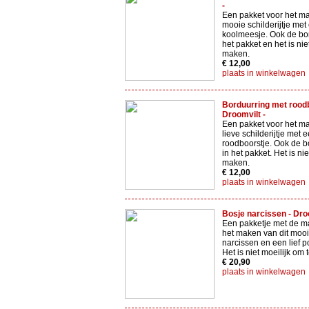
-
Een pakket voor het ma
mooie schilderijtje met
koolmeesje. Ook de bor
het pakket en het is niet
maken.
€ 12,00
plaats in winkelwagen
Borduurring met roodb
Droomvilt -
Een pakket voor het ma
lieve schilderijtje met 
roodboorstje. Ook de bo
in het pakket. Het is nie
maken.
€ 12,00
plaats in winkelwagen
Bosje narcissen - Droo
Een pakketje met de ma
het maken van dit mooi
narcissen en een lief po
Het is niet moeilijk om
€ 20,90
plaats in winkelwagen