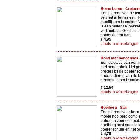
Home Lente - Crejanne
Een patroon van de le
versiert in lentesfeer. He
moeilijk om te maken. 
is een materiaal pakke
verkrijgbaar. Geef dit bi
opmerkingen aan.
€ 4,95
plaats in winkelwagen
Hond met hondenhok - 
Een pakketje van een 
met hondenhok. Het ge
precies bij de boerens
andere dieren van de bo
eenvoudig om te make
€ 12,50
plaats in winkelwagen
Hooiberg - Sari -
Een patroon voor het 
mooie hooiberg comple
patronen voor de hooi
hooiberg past qua maat
boerenschuur en het oo
€ 4,75
plaats in winkelwagen