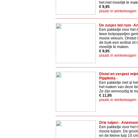
het niet moeilijk te ma
€ 9,95
plaats in winkelwagen
De zusjes bol roze -A
Een pakketje voor het
twee bolpoppetjes gem
mooie velours. Omdat i
de buik een wolbal zit i
moeilijk te maken.
€ 9,95
plaats in winkelwagen
Distel en vergeet mijni
Pippilotta -
Een pakketje met al het
het maken van deze lie
Ze zijn eenvoudig te m
€ 11,95
plaats in winkelwagen
Drie tulpen - Anemoont
Een pakketje voor het 
mooie tulpen. De groots
en de kleine tulp 10 cm 