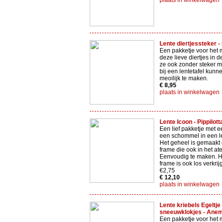
plaats in winkelwagen
Lente diertjessteker - 
Een pakketje voor het
deze lieve diertjes in d
ze ook zonder steker 
bij een lentetafel kunne
meoilijk te maken.
€ 8,95
plaats in winkelwagen
Lente Icoon - Pippilotta
Een lief pakketje met 
een schommel in een l
Het geheel is gemaakt
frame die ook in het atel
Eenvoudig te maken. H
frame is ook los verkri
€2,75
€ 12,10
plaats in winkelwagen
Lente kriebels Egeltje
sneeuwklokjes - Anem
Een pakketje voor het