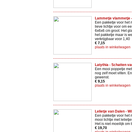
Lammetje vlammetje -
Een pakketje voor het 
lieve lichtje voor om e
6x6x6 cm groot. Het glaa
het pakketje maar is we
verkrijgbaar voor 1,40
€ 7,15
plaats in winkelwagen
Latythia - Schatten va
Een mooi poppetje met 
nog zelf moet vilten. E
gewenst.
€ 9,15
plaats in winkelwagen
Lelietje van Dalen - Wi
Een pakketje voor het
mooi lichtje met lelietj
Het is niet moeilijk om
€ 19,70