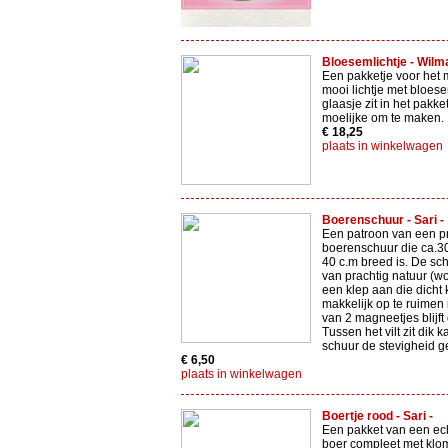
Bloesemlichtje - Wilma
Een pakketje voor het
mooi lichtje met bloes
glaasje zit in het pakket
moelijke om te maken.
€ 18,25
plaats in winkelwagen
Boerenschuur - Sari -
Een patroon van een p
boerenschuur die ca.3
40 c.m breed is. De sc
van prachtig natuur (wol)
een klep aan die dicht
makkelijk op te ruimen 
van 2 magneetjes blijft 
Tussen het vilt zit dik k
schuur de stevigheid ge
€ 6,50
plaats in winkelwagen
Boertje rood - Sari -
Een pakket van een ec
boer compleet met klo