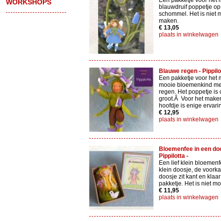
Een pakketje voor het
WORKSHOPS
blauwdruif poppetje o
schommel. Het is niet m
maken.
€ 13,05
plaats in winkelwagen
Blauwe regen - Pippilo
Een pakketje voor het 
mooie bloemenkind me
regen. Het poppetje is 
groot.Â Voor het make
hoofdje is enige ervar
€ 12,95
plaats in winkelwagen
Bloemenfee in een doo
Pippilotta -
Een lief klein bloemenf
klein doosje, de voorka
doosje zit kant en klaar
pakketje. Het is niet mo
€ 11,95
plaats in winkelwagen