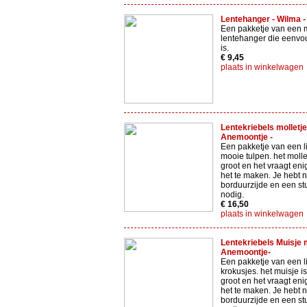
Lentehanger - Wilma -
Een pakketje van een 
lentehanger die eenvo
is.
€ 9,45
plaats in winkelwagen
Lentekriebels molletje
Anemoontje -
Een pakketje van een li
mooie tulpen. het molle
groot en het vraagt en
het te maken. Je hebt 
borduurzijde en een st
nodig.
€ 16,50
plaats in winkelwagen
Lentekriebels Muisje 
Anemoontje-
Een pakketje van een l
krokusjes. het muisje i
groot en het vraagt en
het te maken. Je hebt 
borduurzijde en een st