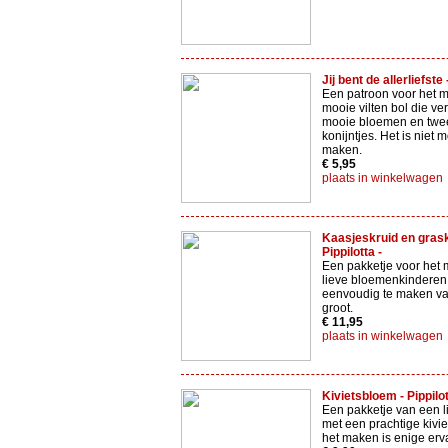
Jij bent de allerliefste
Een patroon voor het 
mooie vilten bol die ver
mooie bloemen en twee
konijntjes. Het is niet m
maken.
€ 5,95
plaats in winkelwagen
Kaasjeskruid en grask
Pippilotta -
Een pakketje voor het
lieve bloemenkinderen.
eenvoudig te maken va
groot.
€ 11,95
plaats in winkelwagen
Kivietsbloem - Pippilot
Een pakketje van een l
met een prachtige kivi
het maken is enige erv