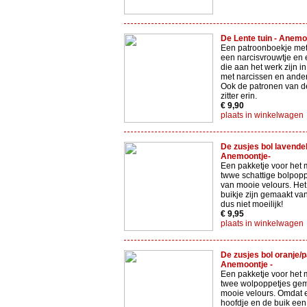
De Lente tuin - Anemo
Een patroonboekje met
een narcisvrouwtje en
die aan het werk zijn in
met narcissen en ander
Ook de patronen van d
zitter erin.
€ 9,90
plaats in winkelwagen
De zusjes bol lavendel
Anemoontje-
Een pakketje voor het
twwe schattige bolpop
van mooie velours. Het
buikje zijn gemaakt va
dus niet moeilijk!
€ 9,95
plaats in winkelwagen
De zusjes bol oranje/p
Anemoontje -
Een pakketje voor het
twee wolpoppetjes ge
mooie velours. Omdat e
hoofdje en de buik een 