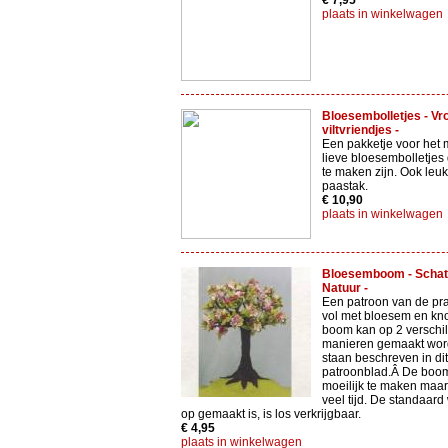
€ 7,95
plaats in winkelwagen
Bloesembolletjes - Vro
viltvriendjes -
Een pakketje voor het 
lieve bloesembolletjes
te maken zijn. Ook leuk
paastak.
€ 10,90
plaats in winkelwagen
Bloesemboom - Schat
Natuur -
Een patroon van de pr
vol met bloesem en kn
boom kan op 2 verschi
manieren gemaakt wor
staan beschreven in dit
patroonblad.Â De boom
moeilijk te maken maar
veel tijd. De standaar
op gemaakt is, is los verkrijgbaar.
€ 4,95
plaats in winkelwagen