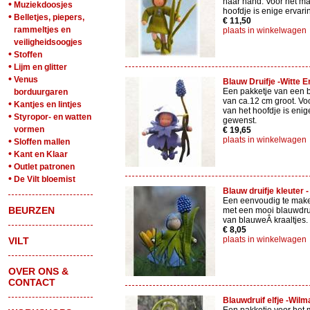
haar hand. Voor het m
•
Muziekdoosjes
hoofdje is enige ervar
•
Belletjes, piepers,
€ 11,50
rammeltjes en
plaats in winkelwagen
veiligheidsoogjes
•
Stoffen
•
Lijm en glitter
•
Venus
Blauw Druifje -Witte E
Een pakketje van een b
borduurgaren
van ca.12 cm groot. Vo
•
Kantjes en lintjes
van het hoofdje is enig
•
Styropor- en watten
gewenst.
vormen
€ 19,65
plaats in winkelwagen
•
Sloffen mallen
•
Kant en Klaar
•
Outlet patronen
•
De Vilt bloemist
Blauw druifje kleuter -
Een eenvoudig te mak
BEURZEN
met een mooi blauwdru
van blauweÂ kraaltjes.
€ 8,05
plaats in winkelwagen
VILT
OVER ONS &
CONTACT
Blauwdruif elfje -Wilm