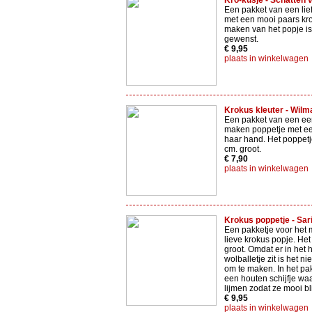
Kro-kusje - Schatten 
Een pakket van een lie
met een mooi paars kro
maken van het popje is
gewenst.
€ 9,95
plaats in winkelwagen
Krokus kleuter - Wilma
Een pakket van een ee
maken poppetje met ee
haar hand. Het poppetje
cm. groot.
€ 7,90
plaats in winkelwagen
Krokus poppetje - Sari
Een pakketje voor het 
lieve krokus popje. Het
groot. Omdat er in het 
wolballetje zit is het ni
om te maken. In het pak
een houten schijfje waa
lijmen zodat ze mooi bli
€ 9,95
plaats in winkelwagen