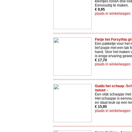
kleintjes rondÂ drie li
Eenvoudig te maken.
€ 9,95
plaats in winkelwagen
Fietje het Forsythia gr
Een pakketje voor het
lief popje met een tak f
hand. Voor het maken v
is enige ervaring gewe
€ 17,70
plaats in winkelwagen
Guido het schaap -Sch
natuur -
Een olijk schaapje met
Het schaapje is eenvo
en staat leuk op een len
€ 15,95
plaats in winkelwagen