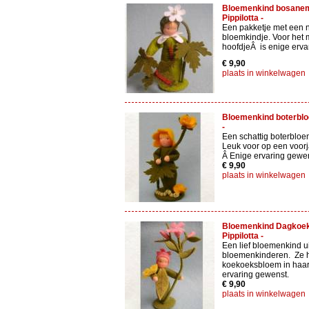
Bloemenkind bosanem
Pippilotta -
Een pakketje met een 
bloemkindje. Voor het
hoofdjeÂ is enige erva
€ 9,90
plaats in winkelwagen
Bloemenkind boterbloe
-
Een schattig boterbloe
Leuk voor op een voorja
Â Enige ervaring gewen
€ 9,90
plaats in winkelwagen
Bloemenkind Dagkoek
Pippilotta -
Een lief bloemenkind ui
bloemenkinderen. Ze h
koekoeksbloem in haar
ervaring gewenst.
€ 9,90
plaats in winkelwagen