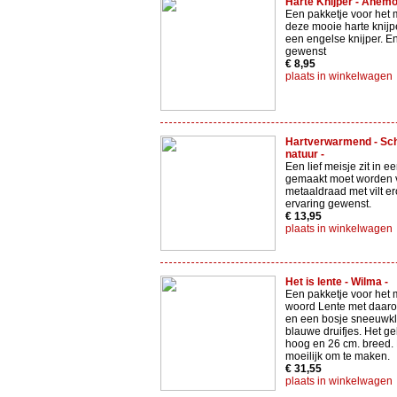
Harte Knijper - Anemo
Een pakketje voor het
deze mooie harte knijp
een engelse knijper. E
gewenst
€ 8,95
plaats in winkelwagen
Hartverwarmend - Sch
natuur -
Een lief meisje zit in ee
gemaakt moet worden 
metaaldraad met vilt 
ervaring gewenst.
€ 13,95
plaats in winkelwagen
Het is lente - Wilma -
Een pakketje voor het
woord Lente met daarop
en een bosje sneeuwkl
blauwe druifjes. Het ge
hoog en 26 cm. breed. H
moeilijk om te maken.
€ 31,55
plaats in winkelwagen