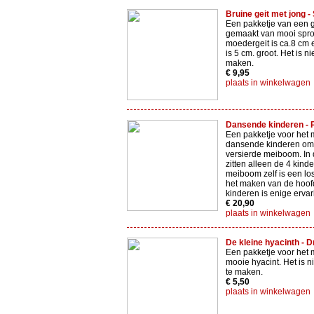
Bruine geit met jong - 
Een pakketje van een g
gemaakt van mooi sproo
moedergeit is ca.8 cm e
is 5 cm. groot. Het is ni
maken.
€ 9,95
plaats in winkelwagen
Dansende kinderen - Pi
Een pakketje voor het 
dansende kinderen om
versierde meiboom. In d
zitten alleen de 4 kind
meiboom zelf is een los
het maken van de hoof
kinderen is enige erva
€ 20,90
plaats in winkelwagen
De kleine hyacinth - D
Een pakketje voor het
mooie hyacint. Het is n
te maken.
€ 5,50
plaats in winkelwagen