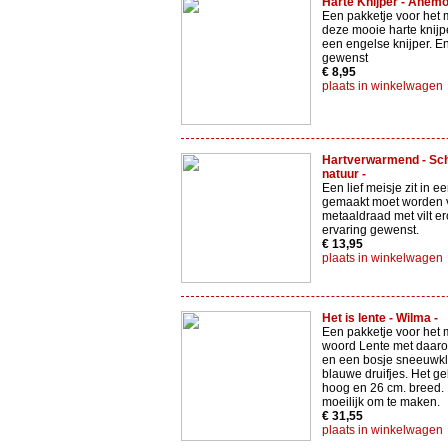
Harte Knijper - Anemo
Een pakketje voor het
deze mooie harte knijp
een engelse knijper. E
gewenst
€ 8,95
plaats in winkelwagen
Hartverwarmend - Sch
natuur -
Een lief meisje zit in ee
gemaakt moet worden 
metaaldraad met vilt 
ervaring gewenst.
€ 13,95
plaats in winkelwagen
Het is lente - Wilma -
Een pakketje voor het
woord Lente met daarop
en een bosje sneeuwkl
blauwe druifjes. Het ge
hoog en 26 cm. breed. H
moeilijk om te maken.
€ 31,55
plaats in winkelwagen