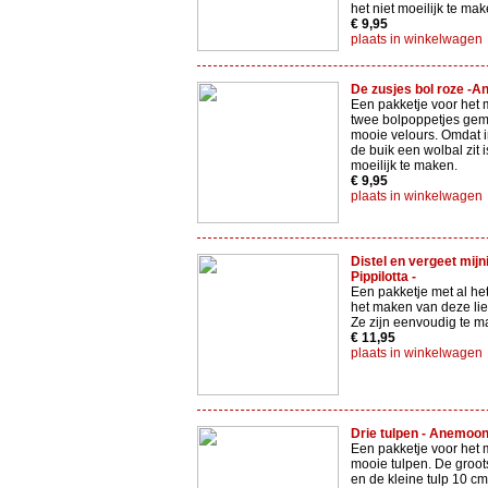
het niet moeilijk te ma
€ 9,95
plaats in winkelwagen
De zusjes bol roze -A
Een pakketje voor het
twee bolpoppetjes gem
mooie velours. Omdat i
de buik een wolbal zit i
moeilijk te maken.
€ 9,95
plaats in winkelwagen
Distel en vergeet mijni
Pippilotta -
Een pakketje met al het
het maken van deze lie
Ze zijn eenvoudig te m
€ 11,95
plaats in winkelwagen
Drie tulpen - Anemoont
Een pakketje voor het 
mooie tulpen. De groots
en de kleine tulp 10 cm 