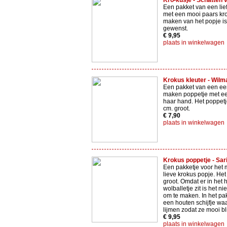
Kro-kusje - Schatten 
Een pakket van een lie
met een mooi paars kro
maken van het popje is
gewenst.
€ 9,95
plaats in winkelwagen
Krokus kleuter - Wilma
Een pakket van een ee
maken poppetje met ee
haar hand. Het poppetje
cm. groot.
€ 7,90
plaats in winkelwagen
Krokus poppetje - Sari
Een pakketje voor het 
lieve krokus popje. Het
groot. Omdat er in het 
wolballetje zit is het ni
om te maken. In het pak
een houten schijfje waa
lijmen zodat ze mooi bli
€ 9,95
plaats in winkelwagen