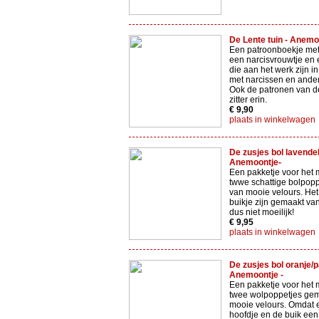
De Lente tuin - Anemo
Een patroonboekje met
een narcisvrouwtje en
die aan het werk zijn in
met narcissen en ander
Ook de patronen van d
zitter erin.
€ 9,90
plaats in winkelwagen
De zusjes bol lavendel
Anemoontje-
Een pakketje voor het
twwe schattige bolpop
van mooie velours. Het
buikje zijn gemaakt va
dus niet moeilijk!
€ 9,95
plaats in winkelwagen
De zusjes bol oranje/p
Anemoontje -
Een pakketje voor het
twee wolpoppetjes ge
mooie velours. Omdat e
hoofdje en de buik een 