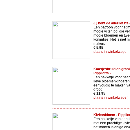
Jij bent de allerliefste
Een patroon voor het 
mooie vilten bol die ver
mooie bloemen en twee
konijntjes. Het is niet m
maken.
€ 5,95
plaats in winkelwagen
Kaasjeskruid en grask
Pippilotta -
Een pakketje voor het
lieve bloemenkinderen.
eenvoudig te maken va
groot.
€ 11,95
plaats in winkelwagen
Kivietsbloem - Pippilot
Een pakketje van een l
met een prachtige kivi
het maken is enige erv