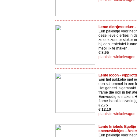
plaats in winkelwagen
Lente diertjessteker - 
Een pakketje voor het
deze lieve diertjes in d
ze ook zonder steker 
bij een lentetafel kunne
meoilijk te maken.
€ 8,95
plaats in winkelwagen
Lente Icoon - Pippilotta
Een lief pakketje met 
een schommel in een l
Het geheel is gemaakt
frame die ook in het atel
Eenvoudig te maken. H
frame is ook los verkri
€2,75
€ 12,10
plaats in winkelwagen
Lente kriebels Egeltje
sneeuwklokjes - Anem
Een pakketje voor het