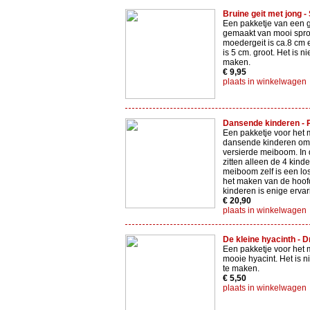
Bruine geit met jong - 
Een pakketje van een g
gemaakt van mooi sproo
moedergeit is ca.8 cm e
is 5 cm. groot. Het is ni
maken.
€ 9,95
plaats in winkelwagen
Dansende kinderen - Pi
Een pakketje voor het 
dansende kinderen om
versierde meiboom. In d
zitten alleen de 4 kind
meiboom zelf is een los
het maken van de hoof
kinderen is enige erva
€ 20,90
plaats in winkelwagen
De kleine hyacinth - D
Een pakketje voor het
mooie hyacint. Het is n
te maken.
€ 5,50
plaats in winkelwagen