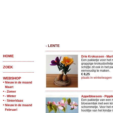
- LENTE
HOME
Drie Krokussen - Marli
Een pakketje voor het 
grappige krokusbolletj
ZOEK
schijfje zit ook in het p
eenvoudig te maken.
€ 8,25
plaats in winkelwagen
WEBSHOP
•
Nieuw in de maand
Maart
•
- Zomer
•
- Winter
Appelbloesem - Pippilo
Een pakketje van een 
•
- Sinterklaas
bloesemtak met een kin
•
Nieuw in de maand
schommetje. Voor het 
Februari
hoofdje van het kindje 