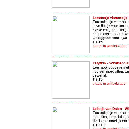
Lammetje vlammetje -
Een pakketje voor het 
lieve lichtje voor om e
6x6x6 cm groot. Het glaa
het pakketje maar is we
verkrijgbaar voor 1,40
€ 7,15
plaats in winkelwagen
Latythia - Schatten va
Een mooi poppetje met 
nog zelf moet vilten. E
gewenst.
€ 9,15
plaats in winkelwagen
Lelietje van Dalen - Wi
Een pakketje voor het
mooi lichtje met lelietj
Het is niet moeilijk om
€ 19,70