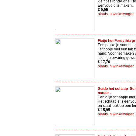
kleintjes rondÂ drie li
Eenvoudig te maken.
€ 9,95
plaats in winkelwagen
Fietje het Forsythia gr
Een pakketje voor het
lief popje met een tak f
hand. Voor het maken v
is enige ervaring gewe
€ 17,70
plaats in winkelwagen
Guido het schaap -Sch
natuur -
Een olijk schaapje met
Het schaapje is eenvo
en staat leuk op een len
€ 15,95
plaats in winkelwagen