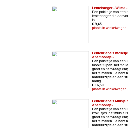
Lentehanger - Wilma -
Een pakketje van een 
lentehanger die eenvo
is.
€ 9,45
plaats in winkelwagen
Lentekriebels molletje
Anemoontje -
Een pakketje van een li
mooie tulpen. het molle
groot en het vraagt en
het te maken. Je hebt 
borduurzijde en een st
nodig.
€ 16,50
plaats in winkelwagen
Lentekriebels Muisje 
Anemoontje-
Een pakketje van een l
krokusjes. het muisje i
groot en het vraagt en
het te maken. Je hebt 
borduurzijde en een st