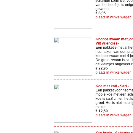
schattige konijntje. Vo
van het hoofdje is enig
gewenst.
€ 8,95
plaats in winkelwagen
Knobbelzwaan met jong
Vilt vriendjes-
Een pakketje met al het
het maken van een pra
knobbelzwaan met 4 jo
De grote zwaan is ca. 
de kleintjes ongeveer 
€ 22,95
plaats in winkelwagen
Koe met kalf - Sari -
Een pakket voor het m
mooie koe met een scha
koe is ca.8 cm en het ka
groot. Het is niet moeili
maken.
€ 12,50
plaats in winkelwagen