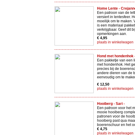
Home Lente - Crejanne
Een patroon van de le
versiert in lentesfeer. He
moeilijk om te maken. 
is een materiaal pakke
verkrijgbaar. Geef dit bi
opmerkingen aan.
€ 4,95
plaats in winkelwagen
Hond met hondenhok - 
Een pakketje van een 
met hondenhok. Het ge
precies bij de boerens
andere dieren van de bo
eenvoudig om te make
€ 12,50
plaats in winkelwagen
Hooiberg - Sari -
Een patroon voor het 
mooie hooiberg comple
patronen voor de hooi
hooiberg past qua maat
boerenschuur en het oo
€ 4,75
plaats in winkelwagen