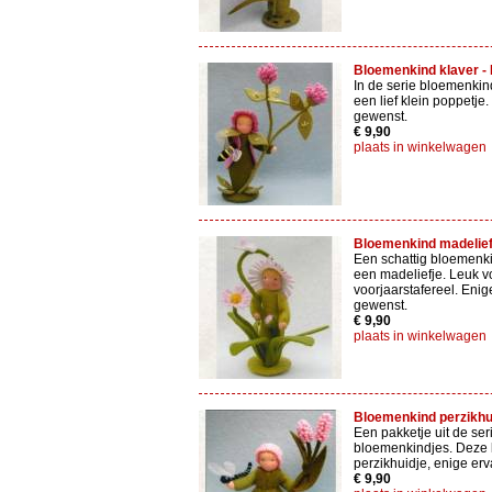
Bloemenkind klaver - P
In de serie bloemenki
een lief klein poppetje
gewenst.
€ 9,90
plaats in winkelwagen
Bloemenkind madeliefje
Een schattig bloemenk
een madeliefje. Leuk v
voorjaarstafereel. Enig
gewenst.
€ 9,90
plaats in winkelwagen
Bloemenkind perzikhuid
Een pakketje uit de ser
bloemenkindjes. Deze k
perzikhuidje, enige er
€ 9,90