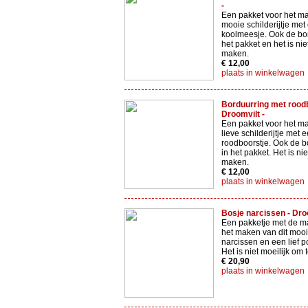
-
Een pakket voor het ma
mooie schilderijtje met
koolmeesje. Ook de bor
het pakket en het is niet
maken.
€ 12,00
plaats in winkelwagen
Borduurring met roodb
Droomvilt -
Een pakket voor het ma
lieve schilderijtje met 
roodboorstje. Ook de bo
in het pakket. Het is nie
maken.
€ 12,00
plaats in winkelwagen
Bosje narcissen - Droo
Een pakketje met de ma
het maken van dit mooi
narcissen en een lief po
Het is niet moeilijk om
€ 20,90
plaats in winkelwagen