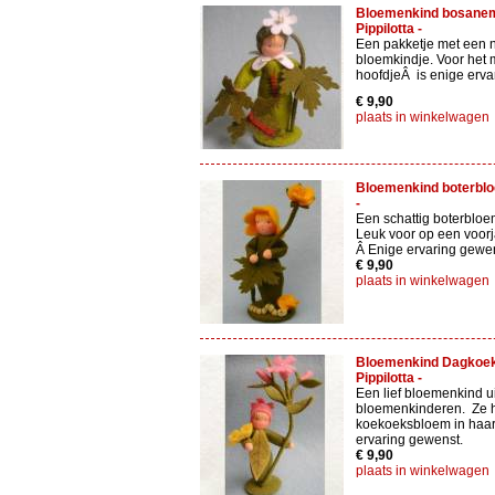
Bloemenkind bosanem
Pippilotta -
Een pakketje met een 
bloemkindje. Voor het
hoofdjeÂ is enige erva
€ 9,90
plaats in winkelwagen
Bloemenkind boterbloe
-
Een schattig boterbloe
Leuk voor op een voorja
Â Enige ervaring gewen
€ 9,90
plaats in winkelwagen
Bloemenkind Dagkoek
Pippilotta -
Een lief bloemenkind ui
bloemenkinderen. Ze h
koekoeksbloem in haar
ervaring gewenst.
€ 9,90
plaats in winkelwagen