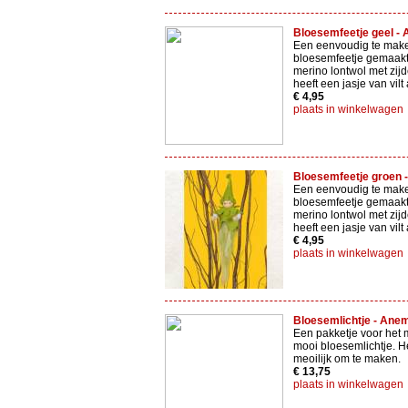
Bloesemfeetje geel - 
Een eenvoudig te mak
bloesemfeetje gemaakt
merino lontwol met zijd
heeft een jasje van vilt
€ 4,95
plaats in winkelwagen
Bloesemfeetje groen 
Een eenvoudig te mak
bloesemfeetje gemaakt
merino lontwol met zijd
heeft een jasje van vilt
€ 4,95
plaats in winkelwagen
Bloesemlichtje - Anem
Een pakketje voor het
mooi bloesemlichtje. He
meoilijk om te maken.
€ 13,75
plaats in winkelwagen