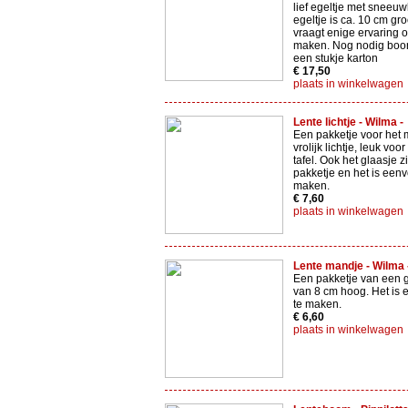
lief egeltje met sneeuw
egeltje is ca. 10 cm gro
vraagt enige ervaring o
maken. Nog nodig boor
een stukje karton
€ 17,50
plaats in winkelwagen
Lente lichtje - Wilma -
Een pakketje voor het
vrolijk lichtje, leuk voo
tafel. Ook het glaasje zi
pakketje en het is een
maken.
€ 7,60
plaats in winkelwagen
Lente mandje - Wilma 
Een pakketje van een 
van 8 cm hoog. Het is
te maken.
€ 6,60
plaats in winkelwagen