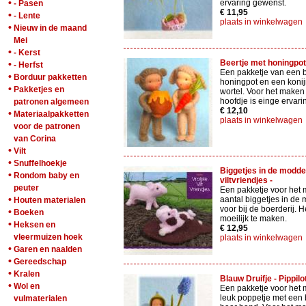
•
ervaring gewenst.
- Pasen
€ 11,95
•
- Lente
plaats in winkelwagen
•
Nieuw in de maand
Mei
•
- Kerst
Beertje met honingpot -
•
- Herfst
Een pakketje van een b
•
Borduur pakketten
honingpot en een konij
•
Pakketjes en
wortel. Voor het maken
hoofdje is einge ervar
patronen algemeen
€ 12,10
•
Materiaalpakketten
plaats in winkelwagen
voor de patronen
van Corina
•
Vilt
•
Snuffelhoekje
Biggetjes in de modder
•
Rondom baby en
viltvriendjes -
peuter
Een pakketje voor het
•
aantal biggetjes in de
Houten materialen
voor bij de boerderij. He
•
Boeken
moeilijk te maken.
•
Heksen en
€ 12,95
vleermuizen hoek
plaats in winkelwagen
•
Garen en naalden
•
Gereedschap
•
Kralen
Blauw Druifje - Pippilo
•
Wol en
Een pakketje voor het
leuk poppetje met een b
vulmaterialen