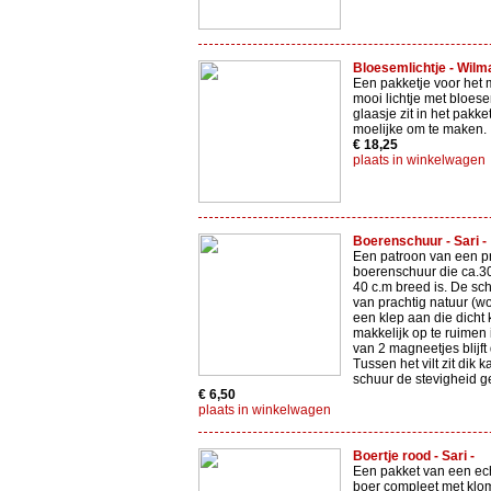
Bloesemlichtje - Wilma
Een pakketje voor het
mooi lichtje met bloes
glaasje zit in het pakket
moelijke om te maken.
€ 18,25
plaats in winkelwagen
Boerenschuur - Sari -
Een patroon van een p
boerenschuur die ca.3
40 c.m breed is. De sc
van prachtig natuur (wol)
een klep aan die dicht
makkelijk op te ruimen 
van 2 magneetjes blijft 
Tussen het vilt zit dik k
schuur de stevigheid ge
€ 6,50
plaats in winkelwagen
Boertje rood - Sari -
Een pakket van een ec
boer compleet met klo