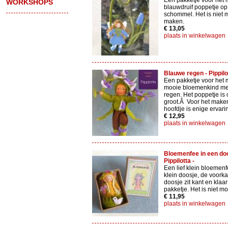
Een pakketje voor het
WORKSHOPS
blauwdruif poppetje o
schommel. Het is niet m
maken.
€ 13,05
plaats in winkelwagen
Blauwe regen - Pippilo
Een pakketje voor het 
mooie bloemenkind me
regen. Het poppetje is 
groot.Â Voor het make
hoofdje is enige ervar
€ 12,95
plaats in winkelwagen
Bloemenfee in een doo
Pippilotta -
Een lief klein bloemenf
klein doosje, de voorka
doosje zit kant en klaar
pakketje. Het is niet mo
€ 11,95
plaats in winkelwagen