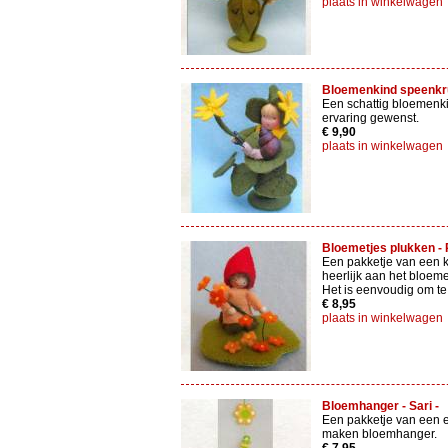
plaats in winkelwagen
Bloemenkind speenkrui
Een schattig bloemenki
ervaring gewenst.
€ 9,90
plaats in winkelwagen
Bloemetjes plukken - P
Een pakketje van een k
heerlijk aan het bloeme
Het is eenvoudig om t
€ 8,95
plaats in winkelwagen
Bloemhanger - Sari -
Een pakketje van een 
maken bloemhanger.