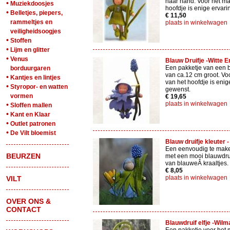
haar hand. Voor het m
•
Muziekdoosjes
hoofdje is enige ervar
•
Belletjes, piepers,
€ 11,50
rammeltjes en
plaats in winkelwagen
veiligheidsoogjes
•
Stoffen
•
Lijm en glitter
•
Venus
Blauw Druifje -Witte E
Een pakketje van een b
borduurgaren
van ca.12 cm groot. Vo
•
Kantjes en lintjes
van het hoofdje is enig
•
Styropor- en watten
gewenst.
vormen
€ 19,65
plaats in winkelwagen
•
Sloffen mallen
•
Kant en Klaar
•
Outlet patronen
•
De Vilt bloemist
Blauw druifje kleuter -
Een eenvoudig te mak
BEURZEN
met een mooi blauwdru
van blauweÂ kraaltjes.
€ 8,05
plaats in winkelwagen
VILT
OVER ONS &
CONTACT
Blauwdruif elfje -Wilm