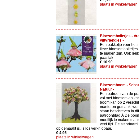
€ 7,95
plaats in winkelwagen
Bloesembolletjes - Vro
viltvriendjes -
Een pakketje voor het 
lieve bloesembolletjes
te maken zijn. Ook leuk
paastak.
€ 10,90
plaats in winkelwagen
Bloesemboom - Schat
Natuur -
Een patroon van de pr
vol met bloesem en kn
boom kan op 2 verschi
manieren gemaakt wor
staan beschreven in dit
patroonblad.Â De boom
moeilijk te maken maar
veel tijd. De standaar
op gemaakt is, is los verkrijgbaar.
€ 4,95
plaats in winkelwagen