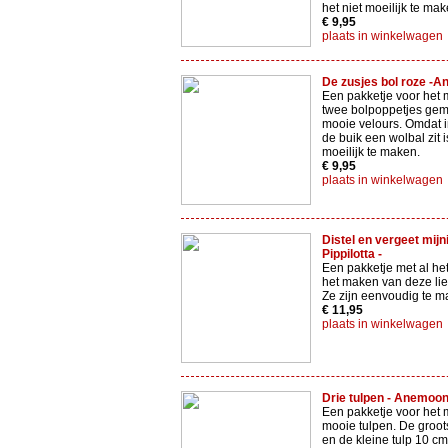
het niet moeilijk te ma
€ 9,95
plaats in winkelwagen
De zusjes bol roze -A
Een pakketje voor het
twee bolpoppetjes gem
mooie velours. Omdat i
de buik een wolbal zit i
moeilijk te maken.
€ 9,95
plaats in winkelwagen
Distel en vergeet mijni
Pippilotta -
Een pakketje met al het
het maken van deze lie
Ze zijn eenvoudig te m
€ 11,95
plaats in winkelwagen
Drie tulpen - Anemoont
Een pakketje voor het 
mooie tulpen. De groots
en de kleine tulp 10 cm 