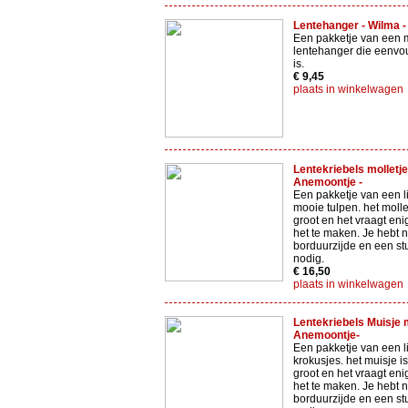
Lentehanger - Wilma -
Een pakketje van een 
lentehanger die eenvo
is.
€ 9,45
plaats in winkelwagen
Lentekriebels molletje
Anemoontje -
Een pakketje van een li
mooie tulpen. het molle
groot en het vraagt en
het te maken. Je hebt 
borduurzijde en een st
nodig.
€ 16,50
plaats in winkelwagen
Lentekriebels Muisje 
Anemoontje-
Een pakketje van een l
krokusjes. het muisje i
groot en het vraagt en
het te maken. Je hebt 
borduurzijde en een st