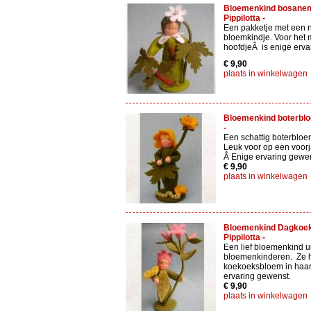
Bloemenkind bosanem
Pippilotta -
Een pakketje met een 
bloemkindje. Voor het
hoofdjeÂ is enige erva
€ 9,90
plaats in winkelwagen
Bloemenkind boterbloe
-
Een schattig boterbloe
Leuk voor op een voorja
Â Enige ervaring gewen
€ 9,90
plaats in winkelwagen
Bloemenkind Dagkoek
Pippilotta -
Een lief bloemenkind ui
bloemenkinderen. Ze h
koekoeksbloem in haar
ervaring gewenst.
€ 9,90
plaats in winkelwagen