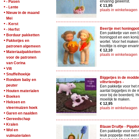
•
ervaring gewenst.
- Pasen
€ 11,95
•
- Lente
plaats in winkelwagen
•
Nieuw in de maand
Mei
•
- Kerst
Beertje met honingpot -
•
- Herfst
Een pakketje van een b
•
Borduur pakketten
honingpot en een konij
•
Pakketjes en
wortel. Voor het maken
hoofdje is einge ervar
patronen algemeen
€ 12,10
•
Materiaalpakketten
plaats in winkelwagen
voor de patronen
van Corina
•
Vilt
•
Snuffelhoekje
Biggetjes in de modder
•
Rondom baby en
viltvriendjes -
peuter
Een pakketje voor het
•
aantal biggetjes in de
Houten materialen
voor bij de boerderij. He
•
Boeken
moeilijk te maken.
•
Heksen en
€ 12,95
vleermuizen hoek
plaats in winkelwagen
•
Garen en naalden
•
Gereedschap
•
Kralen
Blauw Druifje - Pippilo
•
Wol en
Een pakketje voor het
leuk poppetje met een b
vulmaterialen