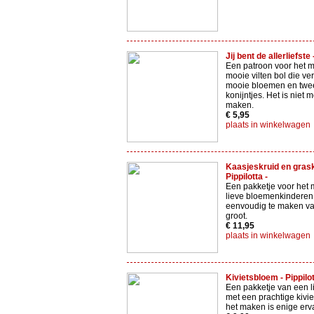
Jij bent de allerliefste
Een patroon voor het 
mooie vilten bol die ver
mooie bloemen en twee
konijntjes. Het is niet m
maken.
€ 5,95
plaats in winkelwagen
Kaasjeskruid en grask
Pippilotta -
Een pakketje voor het
lieve bloemenkinderen.
eenvoudig te maken va
groot.
€ 11,95
plaats in winkelwagen
Kivietsbloem - Pippilot
Een pakketje van een l
met een prachtige kivi
het maken is enige erv