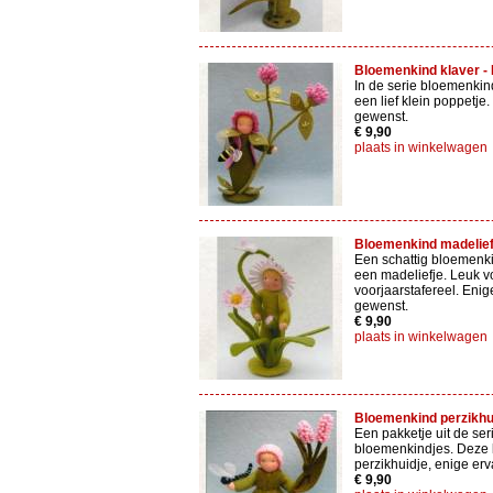
Bloemenkind klaver - P
In de serie bloemenki
een lief klein poppetje
gewenst.
€ 9,90
plaats in winkelwagen
Bloemenkind madeliefje
Een schattig bloemenk
een madeliefje. Leuk v
voorjaarstafereel. Enig
gewenst.
€ 9,90
plaats in winkelwagen
Bloemenkind perzikhuid
Een pakketje uit de ser
bloemenkindjes. Deze k
perzikhuidje, enige er
€ 9,90