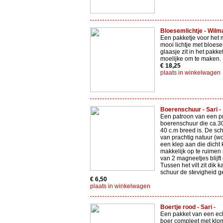
Bloesemlichtje - Wilma
Een pakketje voor het
mooi lichtje met bloes
glaasje zit in het pakket
moelijke om te maken.
€ 18,25
plaats in winkelwagen
Boerenschuur - Sari -
Een patroon van een p
boerenschuur die ca.3
40 c.m breed is. De sc
van prachtig natuur (wol)
een klep aan die dicht
makkelijk op te ruimen 
van 2 magneetjes blijft 
Tussen het vilt zit dik k
schuur de stevigheid ge
€ 6,50
plaats in winkelwagen
Boertje rood - Sari -
Een pakket van een ec
boer compleet met klo