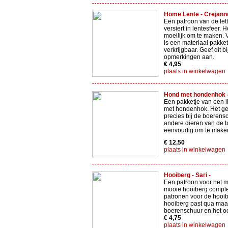
Home Lente - Crejanne
Een patroon van de le
versiert in lentesfeer. He
moeilijk om te maken. 
is een materiaal pakke
verkrijgbaar. Geef dit bi
opmerkingen aan.
€ 4,95
plaats in winkelwagen
Hond met hondenhok - 
Een pakketje van een 
met hondenhok. Het ge
precies bij de boerens
andere dieren van de bo
eenvoudig om te make
€ 12,50
plaats in winkelwagen
Hooiberg - Sari -
Een patroon voor het 
mooie hooiberg comple
patronen voor de hooi
hooiberg past qua maat
boerenschuur en het oo
€ 4,75
plaats in winkelwagen