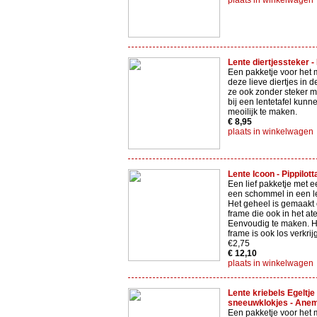
plaats in winkelwagen
Lente diertjessteker - 
Een pakketje voor het
deze lieve diertjes in d
ze ook zonder steker 
bij een lentetafel kunne
meoilijk te maken.
€ 8,95
plaats in winkelwagen
Lente Icoon - Pippilotta
Een lief pakketje met 
een schommel in een l
Het geheel is gemaakt
frame die ook in het atel
Eenvoudig te maken. H
frame is ook los verkri
€2,75
€ 12,10
plaats in winkelwagen
Lente kriebels Egeltje
sneeuwklokjes - Anem
Een pakketje voor het