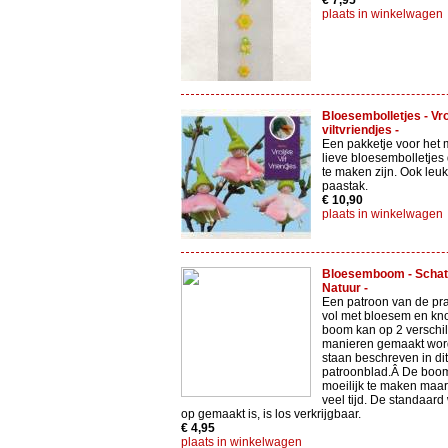
€ 7,95
plaats in winkelwagen
Bloesembolletjes - Vro
viltvriendjes -
Een pakketje voor het 
lieve bloesembolletjes
te maken zijn. Ook leuk
paastak.
€ 10,90
plaats in winkelwagen
Bloesemboom - Schat
Natuur -
Een patroon van de pr
vol met bloesem en kn
boom kan op 2 verschi
manieren gemaakt wor
staan beschreven in dit
patroonblad.Â De boom
moeilijk te maken maar
veel tijd. De standaar
op gemaakt is, is los verkrijgbaar.
€ 4,95
plaats in winkelwagen