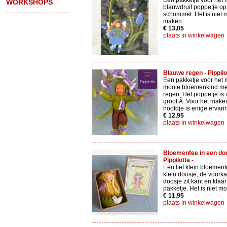
Een pakketje voor het
WORKSHOPS
blauwdruif poppetje o
schommel. Het is niet m
maken.
€ 13,05
plaats in winkelwagen
Blauwe regen - Pippilo
Een pakketje voor het 
mooie bloemenkind me
regen. Het poppetje is 
groot.Â Voor het make
hoofdje is enige ervar
€ 12,95
plaats in winkelwagen
Bloemenfee in een doo
Pippilotta -
Een lief klein bloemenf
klein doosje, de voorka
doosje zit kant en klaar
pakketje. Het is niet mo
€ 11,95
plaats in winkelwagen