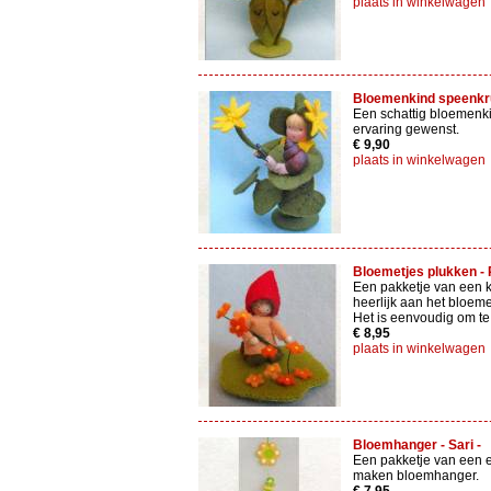
plaats in winkelwagen
Bloemenkind speenkrui
Een schattig bloemenki
ervaring gewenst.
€ 9,90
plaats in winkelwagen
Bloemetjes plukken - P
Een pakketje van een k
heerlijk aan het bloeme
Het is eenvoudig om t
€ 8,95
plaats in winkelwagen
Bloemhanger - Sari -
Een pakketje van een 
maken bloemhanger.