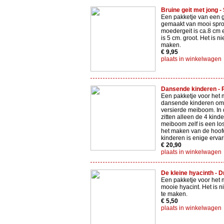
Bruine geit met jong - 
Een pakketje van een g
gemaakt van mooi sproo
moedergeit is ca.8 cm e
is 5 cm. groot. Het is ni
maken.
€ 9,95
plaats in winkelwagen
Dansende kinderen - Pi
Een pakketje voor het 
dansende kinderen om
versierde meiboom. In d
zitten alleen de 4 kind
meiboom zelf is een los
het maken van de hoof
kinderen is enige erva
€ 20,90
plaats in winkelwagen
De kleine hyacinth - D
Een pakketje voor het
mooie hyacint. Het is n
te maken.
€ 5,50
plaats in winkelwagen