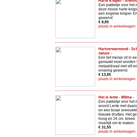
Harte Knijper - Anemo
Een pakketje voor het
deze mooie harte knijp
een engelse knijper. E
gewenst
€ 8,95
plaats in winkelwagen
Hartverwarmend - Sch
natuur -
Een lief meisje zit in ee
gemaakt moet worden 
metaaldraad met vilt 
ervaring gewenst.
€ 13,95
plaats in winkelwagen
Het is lente - Wilma -
Een pakketje voor het
woord Lente met daarop
en een bosje sneeuwkl
blauwe druifjes. Het ge
hoog en 26 cm. breed. H
moeilijk om te maken.
€ 31,55
plaats in winkelwagen