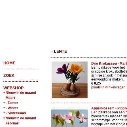
- LENTE
HOME
Drie Krokussen - Marli
Een pakketje voor het 
grappige krokusbolletj
ZOEK
schijfje zit ook in het p
eenvoudig te maken.
€ 8,25
plaats in winkelwagen
WEBSHOP
•
Nieuw in de maand
Maart
•
- Zomer
•
- Winter
Appelbloesem - Pippilo
Een pakketje van een 
•
- Sinterklaas
bloesemtak met een kin
•
Nieuw in de maand
schommetje. Voor het 
Februari
hoofdje van het kindje 