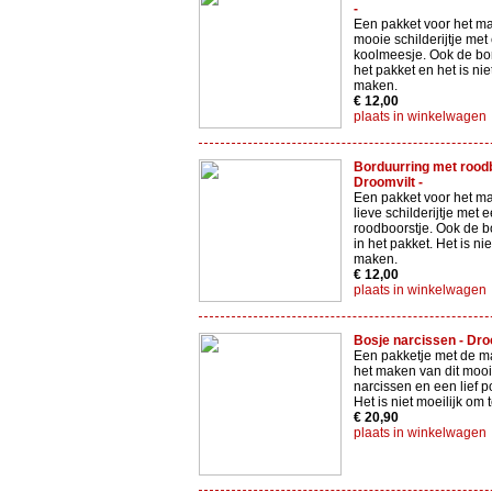
-
Een pakket voor het ma
mooie schilderijtje met
koolmeesje. Ook de bor
het pakket en het is niet
maken.
€ 12,00
plaats in winkelwagen
Borduurring met roodb
Droomvilt -
Een pakket voor het ma
lieve schilderijtje met 
roodboorstje. Ook de bo
in het pakket. Het is nie
maken.
€ 12,00
plaats in winkelwagen
Bosje narcissen - Droo
Een pakketje met de ma
het maken van dit mooi
narcissen en een lief po
Het is niet moeilijk om
€ 20,90
plaats in winkelwagen