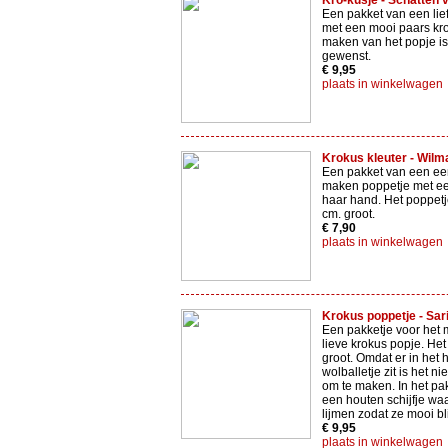
Kro-kusje - Schatten 
Een pakket van een lie
met een mooi paars kro
maken van het popje is
gewenst.
€ 9,95
plaats in winkelwagen
Krokus kleuter - Wilma
Een pakket van een ee
maken poppetje met ee
haar hand. Het poppetje
cm. groot.
€ 7,90
plaats in winkelwagen
Krokus poppetje - Sari
Een pakketje voor het 
lieve krokus popje. Het
groot. Omdat er in het 
wolballetje zit is het ni
om te maken. In het pak
een houten schijfje waa
lijmen zodat ze mooi bli
€ 9,95
plaats in winkelwagen