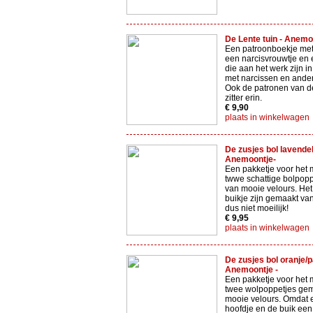
De Lente tuin - Anemo
Een patroonboekje met
een narcisvrouwtje en
die aan het werk zijn in
met narcissen en ander
Ook de patronen van d
zitter erin.
€ 9,90
plaats in winkelwagen
De zusjes bol lavendel
Anemoontje-
Een pakketje voor het
twwe schattige bolpop
van mooie velours. Het
buikje zijn gemaakt va
dus niet moeilijk!
€ 9,95
plaats in winkelwagen
De zusjes bol oranje/p
Anemoontje -
Een pakketje voor het
twee wolpoppetjes ge
mooie velours. Omdat e
hoofdje en de buik een 