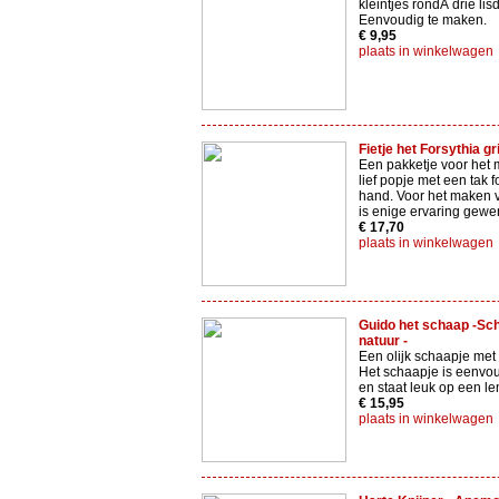
kleintjes rondÂ drie li
Eenvoudig te maken.
€ 9,95
plaats in winkelwagen
Fietje het Forsythia gr
Een pakketje voor het
lief popje met een tak f
hand. Voor het maken v
is enige ervaring gewe
€ 17,70
plaats in winkelwagen
Guido het schaap -Sch
natuur -
Een olijk schaapje met
Het schaapje is eenvo
en staat leuk op een len
€ 15,95
plaats in winkelwagen