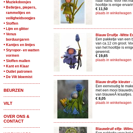
haar hand. Voor het m
•
Muziekdoosjes
hoofdje is enige ervar
•
Belletjes, piepers,
€ 11,50
rammeltjes en
plaats in winkelwagen
veiligheidsoogjes
•
Stoffen
•
Lijm en glitter
•
Venus
Blauw Druifje -Witte E
Een pakketje van een b
borduurgaren
van ca.12 cm groot. Vo
•
Kantjes en lintjes
van het hoofdje is enig
•
Styropor- en watten
gewenst.
vormen
€ 19,65
plaats in winkelwagen
•
Sloffen mallen
•
Kant en Klaar
•
Outlet patronen
•
De Vilt bloemist
Blauw druifje kleuter -
Een eenvoudig te mak
BEURZEN
met een mooi blauwdru
van blauweÂ kraaltjes.
€ 8,05
plaats in winkelwagen
VILT
OVER ONS &
CONTACT
Blauwdruif elfje -Wilm