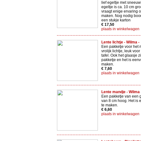
lief egeltje met sneeuw
egeltje is ca. 10 cm gro
vraagt enige ervaring o
maken. Nog nodig boor
een stukje karton
€ 17,50
plaats in winkelwagen
Lente lichtje - Wilma -
Een pakketje voor het
vrolijk lichtje, leuk voo
tafel. Ook het glaasje zi
pakketje en het is een
maken.
€ 7,60
plaats in winkelwagen
Lente mandje - Wilma 
Een pakketje van een 
van 8 cm hoog. Het is
te maken.
€ 6,60
plaats in winkelwagen