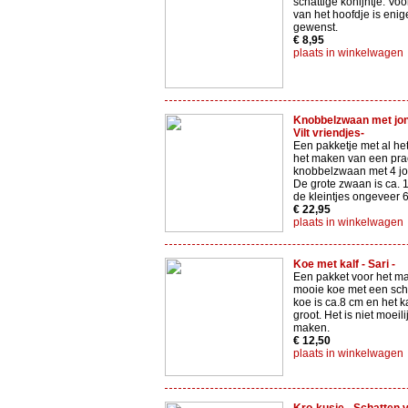
schattige konijntje. Vo
van het hoofdje is enig
gewenst.
€ 8,95
plaats in winkelwagen
Knobbelzwaan met jong
Vilt vriendjes-
Een pakketje met al het
het maken van een pra
knobbelzwaan met 4 jo
De grote zwaan is ca. 
de kleintjes ongeveer 
€ 22,95
plaats in winkelwagen
Koe met kalf - Sari -
Een pakket voor het m
mooie koe met een scha
koe is ca.8 cm en het ka
groot. Het is niet moeili
maken.
€ 12,50
plaats in winkelwagen