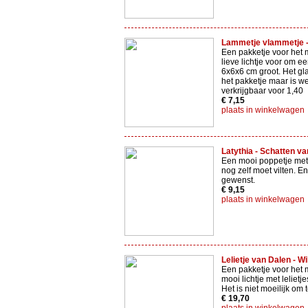
Lammetje vlammetje -
Een pakketje voor het 
lieve lichtje voor om e
6x6x6 cm groot. Het glaa
het pakketje maar is we
verkrijgbaar voor 1,40
€ 7,15
plaats in winkelwagen
Latythia - Schatten va
Een mooi poppetje met 
nog zelf moet vilten. E
gewenst.
€ 9,15
plaats in winkelwagen
Lelietje van Dalen - Wi
Een pakketje voor het
mooi lichtje met lelietj
Het is niet moeilijk om
€ 19,70