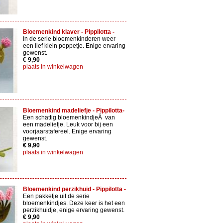
Bloemenkind klaver - Pippilotta -
In de serie bloemenkinderen weer
een lief klein poppetje. Enige ervaring
gewenst.
€ 9,90
plaats in winkelwagen
Bloemenkind madeliefje - Pippilotta-
Een schattig bloemenkindjeÂ van
een madeliefje. Leuk voor bij een
voorjaarstafereel. Enige ervaring
gewenst.
€ 9,90
plaats in winkelwagen
Bloemenkind perzikhuid - Pippilotta -
Een pakketje uit de serie
bloemenkindjes. Deze keer is het een
perzikhuidje, enige ervaring gewenst.
€ 9,90