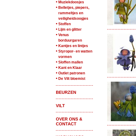
•
Muziekdoosjes
•
Belletjes, piepers,
rammeltjes en
veiligheidsoogjes
•
Stoffen
•
Lijm en glitter
•
Venus
borduurgaren
•
Kantjes en lintjes
•
Styropor- en watten
vormen
•
Sloffen mallen
•
Kant en Klaar
•
Outlet patronen
•
De Vilt bloemist
BEURZEN
VILT
OVER ONS &
CONTACT