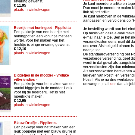
ervaring gewenst.
Je kunt meerdere artikelen tege
€ 11,95
Dan moet je meerdere malen kli
plaats in winkelwagen
link bij het artikel.
Je kunt hierboven in de winkel
aanpassen en vervolgens op 
Beertje met honingpot - Pippilotta -
Je bestelling wordt aan het ein
Een pakketje van een beertje met
Op basis van deze e-mail maken 
honingpot en een konijntje met een
e-mail naar je toe. Ben je het m
wortel. Voor het maken van het
verzendkosten eens, mail dit d
hoofdje is einge ervaring gewenst.
ons over. Als het geld binnen is
€ 12,10
naar je toe.
plaats in winkelwagen
De standaardverzending per Po
verzekerde verzending, geef dit 
wordt in dat geval als aangete
verzendkosten zijn dan minimaa
Als verzendkosten berekenen we
Biggetjes in de modder - Vrolijke
tarieven van Postnl en verzen
viltvriendjes -
Postnl. Als je na drie werkdage
Een pakketje voor het maken van een
ontvangen, mail
ons
dan alsjebli
aantal biggetjes in de modder. Leuk
voor bij de boerderij. Het is niet
moeilijk te maken.
€ 12,95
plaats in winkelwagen
Blauw Druifje - Pippilotta-
Een pakketje voor het maken van een
leuk poppetje met een blauw druifje in