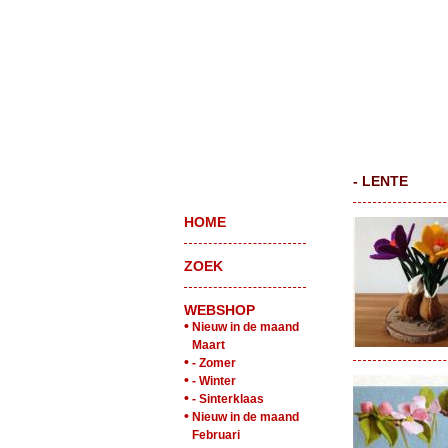
- LENTE
HOME
ZOEK
WEBSHOP
•
Nieuw in de maand
Maart
•
- Zomer
•
- Winter
•
- Sinterklaas
•
Nieuw in de maand
Februari