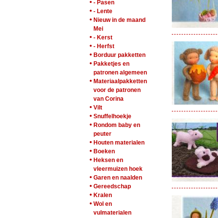
•
- Pasen
•
- Lente
•
Nieuw in de maand
Mei
•
- Kerst
•
- Herfst
•
Borduur pakketten
•
Pakketjes en
patronen algemeen
•
Materiaalpakketten
voor de patronen
van Corina
•
Vilt
•
Snuffelhoekje
•
Rondom baby en
peuter
•
Houten materialen
•
Boeken
•
Heksen en
vleermuizen hoek
•
Garen en naalden
•
Gereedschap
•
Kralen
•
Wol en
vulmaterialen