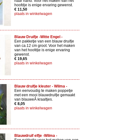
haar hand. Voor het maken van het
hoofdje is enige ervaring gewenst.
€ 11,50
plaats in winkelwagen
Blauw Druifje -Witte Engel -
Een pakketje van een blauw druifje
van ca.12 cm groot. Voor het maken
van het hoofdje is enige ervaring
gewenst.
€ 19,65
plaats in winkelwagen
Blauw druifje kleuter - Wilma -
Een eenvoudig te maken poppetje
met een mooi blauwdruifje gemaakt
van blauweÂ kraaltjes.
€ 8,05
plaats in winkelwagen
Blauwdruif elfje -Wilma -