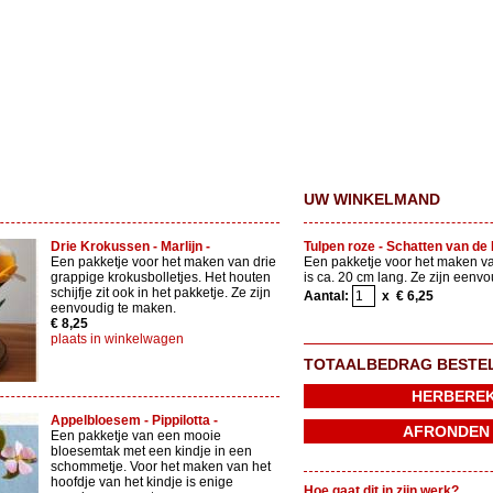
UW WINKELMAND
Drie Krokussen - Marlijn -
Tulpen roze - Schatten van de 
Een pakketje voor het maken van drie
Een pakketje voor het maken va
grappige krokusbolletjes. Het houten
is ca. 20 cm lang. Ze zijn eenv
schijfje zit ook in het pakketje. Ze zijn
Aantal:
x € 6,25
eenvoudig te maken.
€ 8,25
plaats in winkelwagen
TOTAALBEDRAG BESTE
Appelbloesem - Pippilotta -
Een pakketje van een mooie
bloesemtak met een kindje in een
schommetje. Voor het maken van het
hoofdje van het kindje is enige
Hoe gaat dit in zijn werk?