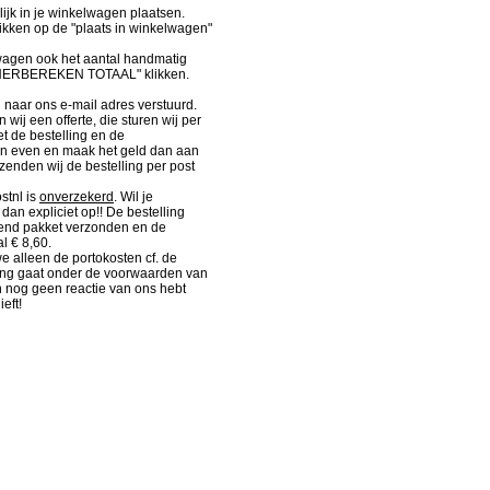
lijk in je winkelwagen plaatsen.
kken op de "plaats in winkelwagen"
wagen ook het aantal handmatig
"HERBEREKEN TOTAAL" klikken.
d naar ons e-mail adres verstuurd.
wij een offerte, die sturen wij per
et de bestelling en de
an even en maak het geld dan aan
 zenden wij de bestelling per post
stnl is
onverzekerd
. Wil je
dan expliciet op!! De bestelling
kend pakket verzonden en de
l € 8,60.
 alleen de portokosten cf. de
ding gaat onder de voorwaarden van
n nog geen reactie van ons hebt
eft!