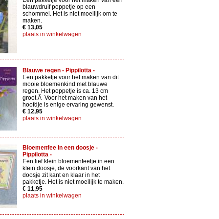
Een pakketje voor het maken van een
blauwdruif poppetje op een
schommel. Het is niet moeilijk om te
maken.
€ 13,05
plaats in winkelwagen
Blauwe regen - Pippilotta -
Een pakketje voor het maken van dit
mooie bloemenkind met blauwe
regen. Het poppetje is ca. 13 cm
groot.Â Voor het maken van het
hoofdje is enige ervaring gewenst.
€ 12,95
plaats in winkelwagen
Bloemenfee in een doosje -
Pippilotta -
Een lief klein bloemenfeetje in een
klein doosje, de voorkant van het
doosje zit kant en klaar in het
pakketje. Het is niet moeilijk te maken.
€ 11,95
plaats in winkelwagen