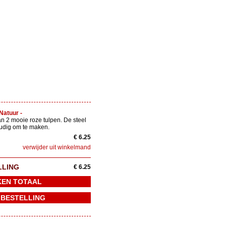
Natuur -
n 2 mooie roze tulpen. De steel
oudig om te maken.
€ 6.25
verwijder uit winkelmand
LLING
€ 6.25