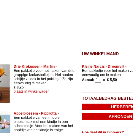
UW WINKELMAND
Drie Krokussen - Marlijn -
Kleine Narcis - Droomvilt -
Een pakketje voor het maken van drie
Een pakketje voor het maken va
grappige krokusbolletjes. Het houten
eenvoudig om te maken.
schijfje zit ook in het pakketje. Ze zijn
Aantal:
x € 5,50
eenvoudig te maken.
€ 8,25
plaats in winkelwagen
TOTAALBEDRAG BESTE
Appelbloesem - Pippilotta -
Een pakketje van een mooie
bloesemtak met een kindje in een
schommetje. Voor het maken van het
hoofdje van het kindje is enige
Hoe gaat dit in zijn werk?