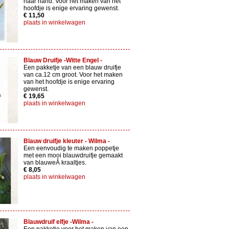
haar hand. Voor het maken van het
hoofdje is enige ervaring gewenst.
€ 11,50
plaats in winkelwagen
Blauw Druifje -Witte Engel -
Een pakketje van een blauw druifje
van ca.12 cm groot. Voor het maken
van het hoofdje is enige ervaring
gewenst.
€ 19,65
plaats in winkelwagen
Blauw druifje kleuter - Wilma -
Een eenvoudig te maken poppetje
met een mooi blauwdruifje gemaakt
van blauweÂ kraaltjes.
€ 8,05
plaats in winkelwagen
Blauwdruif elfje -Wilma -