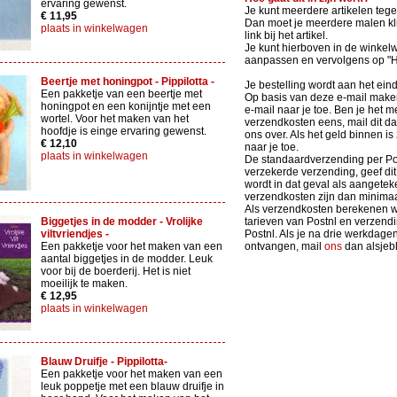
ervaring gewenst.
Je kunt meerdere artikelen tege
€ 11,95
Dan moet je meerdere malen kli
plaats in winkelwagen
link bij het artikel.
Je kunt hierboven in de winkel
aanpassen en vervolgens op 
Beertje met honingpot - Pippilotta -
Je bestelling wordt aan het ein
Een pakketje van een beertje met
Op basis van deze e-mail maken 
honingpot en een konijntje met een
e-mail naar je toe. Ben je het m
wortel. Voor het maken van het
verzendkosten eens, mail dit d
hoofdje is einge ervaring gewenst.
ons over. Als het geld binnen is
€ 12,10
naar je toe.
plaats in winkelwagen
De standaardverzending per Po
verzekerde verzending, geef dit 
wordt in dat geval als aangete
verzendkosten zijn dan minimaa
Als verzendkosten berekenen we
Biggetjes in de modder - Vrolijke
tarieven van Postnl en verzen
viltvriendjes -
Postnl. Als je na drie werkdage
Een pakketje voor het maken van een
ontvangen, mail
ons
dan alsjebli
aantal biggetjes in de modder. Leuk
voor bij de boerderij. Het is niet
moeilijk te maken.
€ 12,95
plaats in winkelwagen
Blauw Druifje - Pippilotta-
Een pakketje voor het maken van een
leuk poppetje met een blauw druifje in