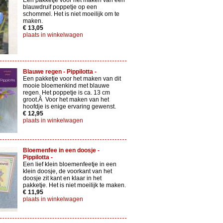
Een pakketje voor het maken van een
blauwdruif poppetje op een
schommel. Het is niet moeilijk om te
maken.
€ 13,05
plaats in winkelwagen
Blauwe regen - Pippilotta -
Een pakketje voor het maken van dit
mooie bloemenkind met blauwe
regen. Het poppetje is ca. 13 cm
groot.Â Voor het maken van het
hoofdje is enige ervaring gewenst.
€ 12,95
plaats in winkelwagen
Bloemenfee in een doosje -
Pippilotta -
Een lief klein bloemenfeetje in een
klein doosje, de voorkant van het
doosje zit kant en klaar in het
pakketje. Het is niet moeilijk te maken.
€ 11,95
plaats in winkelwagen