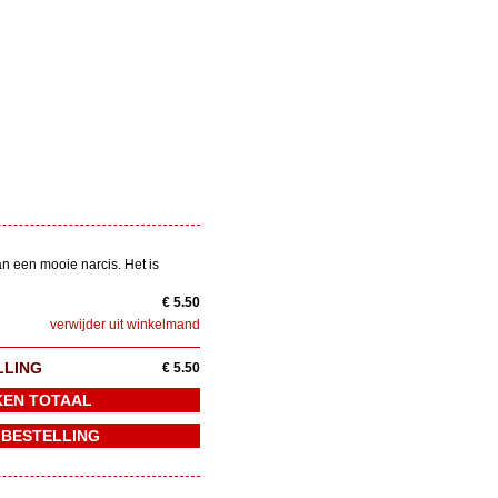
n een mooie narcis. Het is
€ 5.50
verwijder uit winkelmand
LLING
€ 5.50