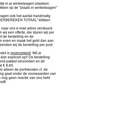
lijk in je winkelwagen plaatsen.
kken op de "plaats in winkelwagen"
wagen ook het aantal handmatig
"HERBEREKEN TOTAAL" klikken.
d naar ons e-mail adres verstuurd.
wij een offerte, die sturen wij per
et de bestelling en de
an even en maak het geld dan aan
 zenden wij de bestelling per post
stnl is
onverzekerd
. Wil je
dan expliciet op!! De bestelling
kend pakket verzonden en de
l € 8,60.
 alleen de portokosten cf. de
ding gaat onder de voorwaarden van
n nog geen reactie van ons hebt
eft!