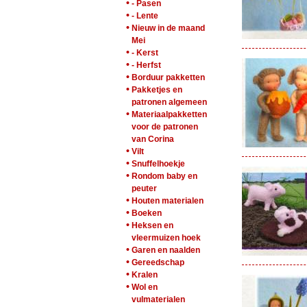
•
- Pasen
•
- Lente
•
Nieuw in de maand
Mei
•
- Kerst
•
- Herfst
•
Borduur pakketten
•
Pakketjes en
patronen algemeen
•
Materiaalpakketten
voor de patronen
van Corina
•
Vilt
•
Snuffelhoekje
•
Rondom baby en
peuter
•
Houten materialen
•
Boeken
•
Heksen en
vleermuizen hoek
•
Garen en naalden
•
Gereedschap
•
Kralen
•
Wol en
vulmaterialen