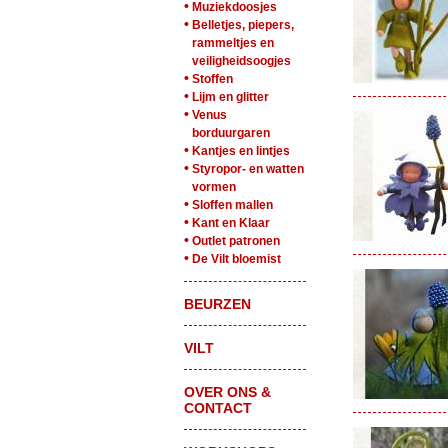
•
Muziekdoosjes
•
Belletjes, piepers,
rammeltjes en
veiligheidsoogjes
•
Stoffen
•
Lijm en glitter
•
Venus
borduurgaren
•
Kantjes en lintjes
•
Styropor- en watten
vormen
•
Sloffen mallen
•
Kant en Klaar
•
Outlet patronen
•
De Vilt bloemist
BEURZEN
VILT
OVER ONS &
CONTACT