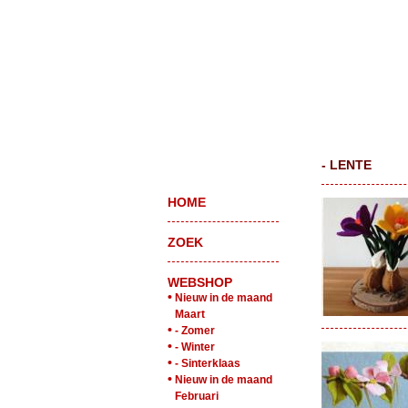
- LENTE
HOME
ZOEK
WEBSHOP
•
Nieuw in de maand
Maart
•
- Zomer
•
- Winter
•
- Sinterklaas
•
Nieuw in de maand
Februari