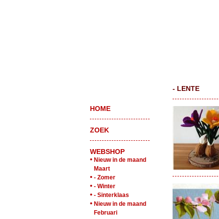
- LENTE
HOME
ZOEK
WEBSHOP
•
Nieuw in de maand
Maart
•
- Zomer
•
- Winter
•
- Sinterklaas
•
Nieuw in de maand
Februari