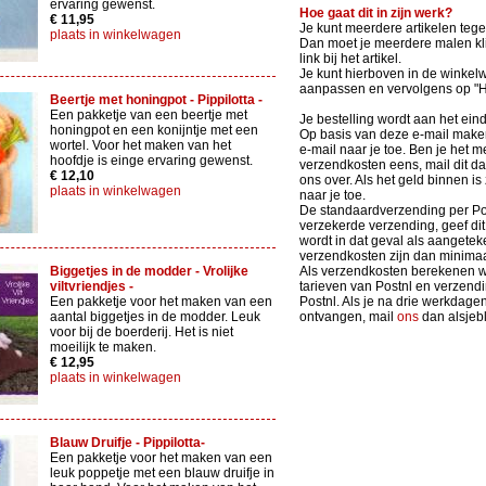
ervaring gewenst.
Hoe gaat dit in zijn werk?
€ 11,95
Je kunt meerdere artikelen tege
plaats in winkelwagen
Dan moet je meerdere malen kli
link bij het artikel.
Je kunt hierboven in de winkel
aanpassen en vervolgens op 
Beertje met honingpot - Pippilotta -
Een pakketje van een beertje met
Je bestelling wordt aan het ein
honingpot en een konijntje met een
Op basis van deze e-mail maken 
wortel. Voor het maken van het
e-mail naar je toe. Ben je het m
hoofdje is einge ervaring gewenst.
verzendkosten eens, mail dit d
€ 12,10
ons over. Als het geld binnen is
plaats in winkelwagen
naar je toe.
De standaardverzending per Po
verzekerde verzending, geef dit 
wordt in dat geval als aangete
verzendkosten zijn dan minimaa
Biggetjes in de modder - Vrolijke
Als verzendkosten berekenen we
viltvriendjes -
tarieven van Postnl en verzen
Een pakketje voor het maken van een
Postnl. Als je na drie werkdage
aantal biggetjes in de modder. Leuk
ontvangen, mail
ons
dan alsjebli
voor bij de boerderij. Het is niet
moeilijk te maken.
€ 12,95
plaats in winkelwagen
Blauw Druifje - Pippilotta-
Een pakketje voor het maken van een
leuk poppetje met een blauw druifje in