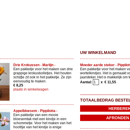
UW WINKELMAND
Drie Krokussen - Marlijn -
Moeder aarde steker - Pippilot
Een pakketje voor het maken van drie
Een pakketje voor het maken v
grappige krokusbolletjes. Het houten
wortelkindjes. Het is gemaakt v
schijfje zit ook in het pakketje. Ze zijn
jaarsteker. Het is makkelijk om 
eenvoudig te maken.
Aantal:
x € 11,55
€ 8,25
plaats in winkelwagen
TOTAALBEDRAG BESTE
Appelbloesem - Pippilotta -
Een pakketje van een mooie
bloesemtak met een kindje in een
schommetje. Voor het maken van het
hoofdje van het kindje is enige