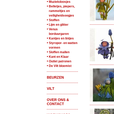
•
Muziekdoosjes
•
Belletjes, piepers,
rammeltjes en
veiligheidsoogjes
•
Stoffen
•
Lijm en glitter
•
Venus
borduurgaren
•
Kantjes en lintjes
•
Styropor- en watten
vormen
•
Sloffen mallen
•
Kant en Klaar
•
Outlet patronen
•
De Vilt bloemist
BEURZEN
VILT
OVER ONS &
CONTACT