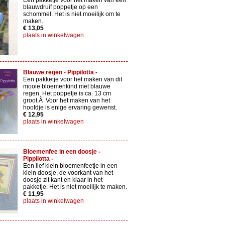
Een pakketje voor het maken van een
blauwdruif poppetje op een
schommel. Het is niet moeilijk om te
maken.
€ 13,05
plaats in winkelwagen
Blauwe regen - Pippilotta -
Een pakketje voor het maken van dit
mooie bloemenkind met blauwe
regen. Het poppetje is ca. 13 cm
groot.Â Voor het maken van het
hoofdje is enige ervaring gewenst.
€ 12,95
plaats in winkelwagen
Bloemenfee in een doosje -
Pippilotta -
Een lief klein bloemenfeetje in een
klein doosje, de voorkant van het
doosje zit kant en klaar in het
pakketje. Het is niet moeilijk te maken.
€ 11,95
plaats in winkelwagen