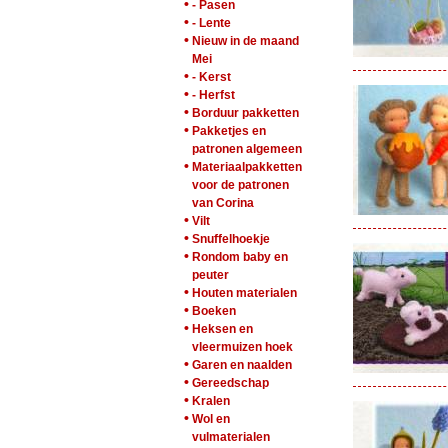
•
- Pasen
•
- Lente
•
Nieuw in de maand
Mei
•
- Kerst
•
- Herfst
•
Borduur pakketten
•
Pakketjes en
patronen algemeen
•
Materiaalpakketten
voor de patronen
van Corina
•
Vilt
•
Snuffelhoekje
•
Rondom baby en
peuter
•
Houten materialen
•
Boeken
•
Heksen en
vleermuizen hoek
•
Garen en naalden
•
Gereedschap
•
Kralen
•
Wol en
vulmaterialen