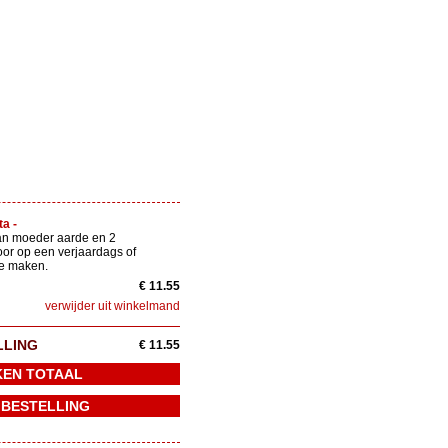
ta -
an moeder aarde en 2
oor op een verjaardags of
te maken.
€ 11.55
verwijder uit winkelmand
LLING
€ 11.55