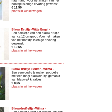
haar hand. Voor het maken van het
hoofdje is enige ervaring gewenst.
€ 11,50
plaats in winkelwagen
Blauw Druifje -Witte Engel -
Een pakketje van een blauw druifje
van ca.12 cm groot. Voor het maken
van het hoofdje is enige ervaring
gewenst.
€ 19,65
plaats in winkelwagen
Blauw druifje kleuter - Wilma -
Een eenvoudig te maken poppetje
met een mooi blauwdruifje gemaakt
van blauweÂ kraaltjes.
€ 8,05
plaats in winkelwagen
Blauwdruif elfje -Wilma -