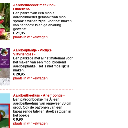
Aardbeimoeder met kind -
Lindelicht-
Een pakket van een mooie
aardbeimoeder gemaakt van mooi
sprookjesvilt en zijde. Voor het maken
van het hoofd is enige ervaring
gewenst.
€ 21,95
plaats in winkelwagen
Aardbeiplantje - Vrolijke
Viltvriendjes -
Een pakketje met al het materiaal voor
het maken van een mooi bloeiend
aardbeiplantje. Het is niet moeilijk te
maken.
€ 20,95
plaats in winkelwagen
Aardbeitheehuis - Anemoontje -
Een patroonboekje metÂ een
aardbeitheehuis van ongeveer 30 cm
groot. Ook de patronen van een
bijpassende tafel en stoeltjes zitten in
het boekje.
€ 9,90
plaats in winkelwagen