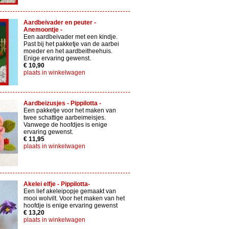
Aardbeivader en peuter -
Anemoontje -
Een aardbeivader met een kindje.
Past bij het pakketje van de aarbei
moeder en het aardbeitheehuis.
Enige ervaring gewenst.
€ 10,90
plaats in winkelwagen
Aardbeizusjes - Pippilotta -
Een pakketje voor het maken van
twee schattige aarbeimeisjes.
Vanwege de hoofdjes is enige
ervaring gewenst.
€ 11,95
plaats in winkelwagen
Akelei elfje - Pippilotta-
Een lief akeleipopje gemaakt van
mooi wolvilt. Voor het maken van het
hoofdje is enige ervaring gewenst
€ 13,20
plaats in winkelwagen