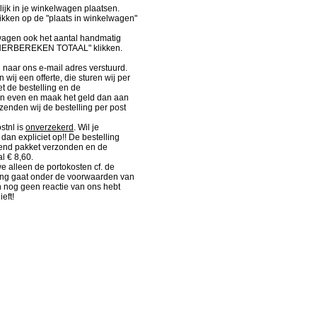
lijk in je winkelwagen plaatsen.
kken op de "plaats in winkelwagen"
wagen ook het aantal handmatig
"HERBEREKEN TOTAAL" klikken.
d naar ons e-mail adres verstuurd.
wij een offerte, die sturen wij per
et de bestelling en de
an even en maak het geld dan aan
 zenden wij de bestelling per post
stnl is
onverzekerd
. Wil je
dan expliciet op!! De bestelling
kend pakket verzonden en de
l € 8,60.
 alleen de portokosten cf. de
ding gaat onder de voorwaarden van
n nog geen reactie van ons hebt
eft!