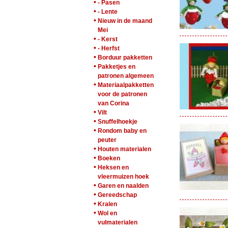
•
- Pasen
•
- Lente
•
Nieuw in de maand
Mei
•
- Kerst
•
- Herfst
•
Borduur pakketten
•
Pakketjes en
patronen algemeen
•
Materiaalpakketten
voor de patronen
van Corina
•
Vilt
•
Snuffelhoekje
•
Rondom baby en
peuter
•
Houten materialen
•
Boeken
•
Heksen en
vleermuizen hoek
•
Garen en naalden
•
Gereedschap
•
Kralen
•
Wol en
vulmaterialen