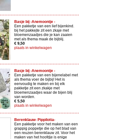
Basje bij -Anemoontje -
Een pakketje van een lief bijenkind.
bij het pakkejte zit een zkaje met
bloemenzaadjes die je kan zaaien
met als thema maak de bijblij.
€ 9,50
plaats in winkelwagen
Basje bij -Anemoontje -
Een pakketje van een bijenelabel met
als thema voer de bijbij! Het is
eenvoudig te maken en bij elk
pakketje zit een zkakje met
bloemenzaadjes waar de bijen blij
van worden.
€ 5,50
plaats in winkelwagen
Berenklauw- Pippilotta-
Een pakketje voor het maken van een
grappig poppetje die op het blad van
een reuzen berenklauw zit. Voor het
maken van het hoofdje is enige