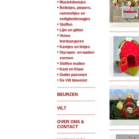
•
Muziekdoosjes
•
Belletjes, piepers,
rammeltjes en
veiligheidsoogjes
•
Stoffen
•
Lijm en glitter
•
Venus
borduurgaren
•
Kantjes en lintjes
•
Styropor- en watten
vormen
•
Sloffen mallen
•
Kant en Klaar
•
Outlet patronen
•
De Vilt bloemist
BEURZEN
VILT
OVER ONS &
CONTACT