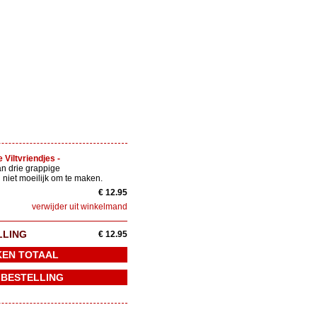
 Viltvriendjes -
n drie grappige
 niet moeilijk om te maken.
€ 12.95
verwijder uit winkelmand
LLING
€ 12.95