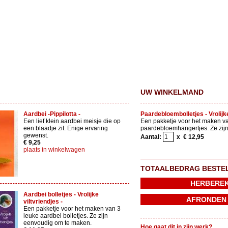
UW WINKELMAND
Aardbei -Pippilotta -
Paardebloembolletjes - Vrolijke
Een lief klein aardbei meisje die op
Een pakketje voor het maken va
een blaadje zit. Enige ervaring
paardebloemhangertjes. Ze zijn
gewenst.
Aantal:
x € 12,95
€ 9,25
plaats in winkelwagen
TOTAALBEDRAG BESTE
Aardbei bolletjes - Vrolijke
viltvriendjes -
Een pakketje voor het maken van 3
leuke aardbei bolletjes. Ze zijn
eenvoudig om te maken.
Hoe gaat dit in zijn werk?