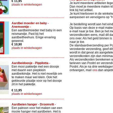
€ 11,95
Je kunt meerdere artikelen tege
plaats in winkelwagen
Dan moet je meerdere malen kli
link bij het artikel.
Je kunt hierboven in de winkel
aanpassen en vervolgens op 
Aardbei moeder en baby -
Je bestelling wordt aan het ein
Anemoontje -
Op basis van deze e-mail maken 
Een aardbeimoeder met baby in een
e-mail naar je toe. Ben je het m
reismandje. Past bij het
verzendkosten eens, mail dit d
aardbeitheehuis. Enige ervaring
ons over. Als het geld binnen is
gewenst.
naar je toe.
€ 10,90
De standaardverzending per Po
plaats in winkelwagen
verzekerde verzending, geef dit 
wordt in dat geval als aangete
verzendkosten zijn dan minimaa
Als verzendkosten berekenen we
Aardbeidoosje - Pippilotta -
tarieven van Postnl en verzen
Een mooi pakketje met een doosje
Postnl. Als je na drie werkdage
met daarin een piepklein
ontvangen, mail
ons
dan alsjebli
aardbeikindje. Het is niet moeilijk om
te maken maar wel klein. Ook het
gekleurde plaatje voor op het doosje
zit in het pakketje.
€ 11,95
plaats in winkelwagen
Aardbeien hanger - Droomvilt -
Een patroon voor het maken van een
mooie hanger met aardbeien. Het is