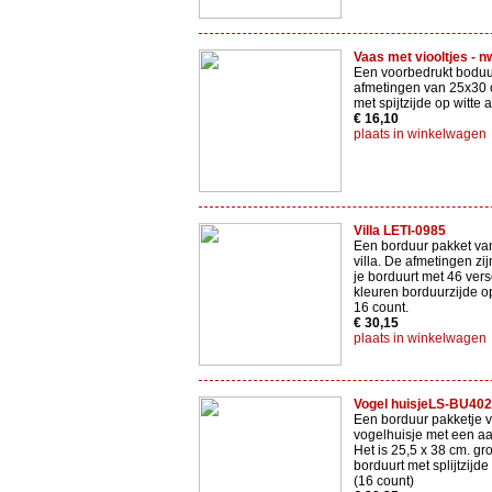
Vaas met viooltjes - 
Een voorbedrukt boduu
afmetingen van 25x30 
met spijtzijde op witte 
€ 16,10
plaats in winkelwagen
Villa LETI-0985
Een borduur pakket va
villa. De afmetingen z
je borduurt met 46 vers
kleuren borduurzijde op
16 count.
€ 30,15
plaats in winkelwagen
Vogel huisjeLS-BU40
Een borduur pakketje v
vogelhuisje met een aan
Het is 25,5 x 38 cm. gro
borduurt met splijtzijde
(16 count)