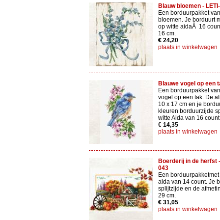
Blauw bloemen - LETI
Een borduurpakket va
bloemen. Je borduurt me
op witte aidaÂ 16 count
16 cm.
€ 24,20
plaats in winkelwagen
Blauwe vogel op een t
Een borduurpakket va
vogel op een tak. De a
10 x 17 cm en je bordu
kleuren borduurzijde sp
witte Aida van 16 count
€ 14,35
plaats in winkelwagen
Boerderij in de herfs
043
Een borduurpakketmet
aida van 14 count. Je 
splijtzijde en de afmeti
29 cm.
€ 31,05
plaats in winkelwagen