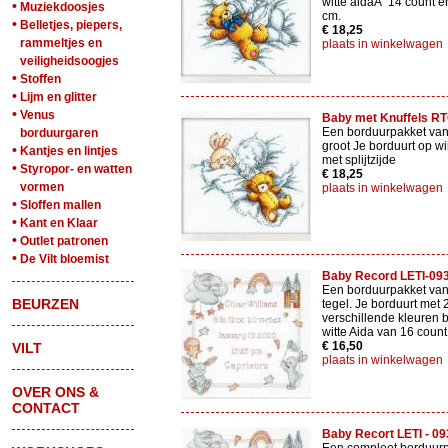
witte aidaÂ 14 count en
•
Muziekdoosjes
cm.
•
Belletjes, piepers,
€ 18,25
rammeltjes en
plaats in winkelwagen
veiligheidsoogjes
•
Stoffen
•
Lijm en glitter
•
Venus
Baby met Knuffels R
Een borduurpakket van
borduurgaren
groot Je borduurt op wi
•
Kantjes en lintjes
met splijtzijde
•
Styropor- en watten
€ 18,25
vormen
plaats in winkelwagen
•
Sloffen mallen
•
Kant en Klaar
•
Outlet patronen
•
De Vilt bloemist
Baby Record LETI-09
Een borduurpakket van
BEURZEN
tegel. Je borduurt met 
verschillende kleuren 
witte Aida van 16 count
€ 16,50
VILT
plaats in winkelwagen
OVER ONS &
CONTACT
Baby Recort LETI - 09