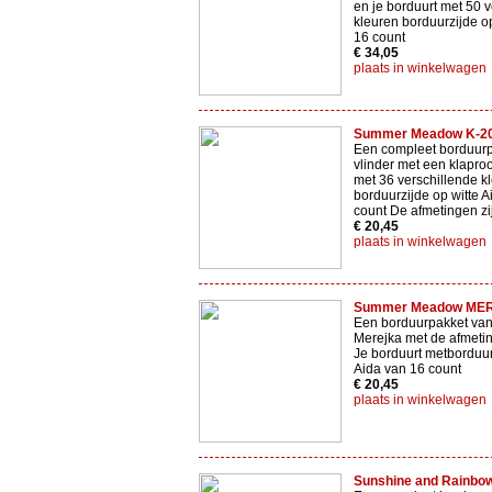
en je borduurt met 50 
kleuren borduurzijde op
16 count
€ 34,05
plaats in winkelwagen
Summer Meadow K-2
Een compleet borduurp
vlinder met een klaproo
met 36 verschillende k
borduurzijde op witte 
count De afmetingen zi
€ 20,45
plaats in winkelwagen
Summer Meadow MER
Een borduurpakket van
Merejka met de afmeti
Je borduurt metborduur
Aida van 16 count
€ 20,45
plaats in winkelwagen
Sunshine and Rainbo