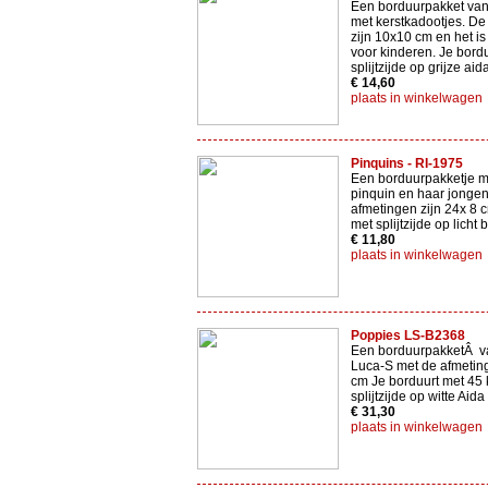
Een borduurpakket van
met kerstkadootjes. De
zijn 10x10 cm en het is
voor kinderen. Je bord
splijtzijde op grijze aid
€ 14,60
plaats in winkelwagen
Pinquins - RI-1975
Een borduurpakketje 
pinquin en haar jonge
afmetingen zijn 24x 8 
met splijtzijde op licht 
€ 11,80
plaats in winkelwagen
Poppies LS-B2368
Een borduurpakketÂ v
Luca-S met de afmetin
cm Je borduurt met 45 
splijtzijde op witte Aid
€ 31,30
plaats in winkelwagen