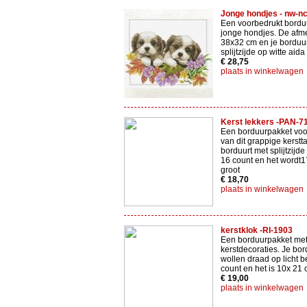
Jonge hondjes - nw-n
Een voorbedrukt bordu
jonge hondjes. De afme
38x32 cm en je borduu
splijtzijde op witte aida
€ 28,75
plaats in winkelwagen
Kerst lekkers -PAN-7
Een borduurpakket voo
van dit grappige kerstta
borduurt met splijtzijde
16 count en het wordt1
groot
€ 18,70
plaats in winkelwagen
kerstklok -RI-1903
Een borduurpakket me
kerstdecoraties. Je bo
wollen draad op licht b
count en het is 10x 21 
€ 19,00
plaats in winkelwagen