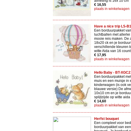
afmeting is 16x 10 cm
€ 16,55
plaats in winkelwagen
Have a nice trip LS-B
Een borduurpakket va
luchtballen met allerle
mooie reis maken. De a
18x20 ck en je borduur
verschillende kleuren 
witte Aida van 16 count
€ 17,95
plaats in winkelwagen
Hello Baby - BT-XGC2
Een borduurpakket me
muis en een muisje in 
kinderwagen (is ook ver
blauwe versie) De afme
10x10 cm en je borduu
splijtzijde op witte aida
€ 14,60
plaats in winkelwagen
Herfst bouquet
Een compleet voor bed
borduurpakket van een 