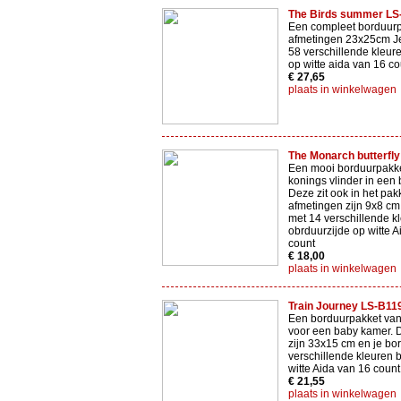
The Birds summer LS
Een compleet borduurp
afmetingen 23x25cm Je
58 verschillende kleur
op witte aida van 16 co
€ 27,65
plaats in winkelwagen
The Monarch butterfl
Een mooi borduurpakk
konings vlinder in een 
Deze zit ook in het pak
afmetingen zijn 9x8 cm
met 14 verschillende k
obrduurzijde op witte 
count
€ 18,00
plaats in winkelwagen
Train Journey LS-B11
Een borduurpakket van 
voor een baby kamer. 
zijn 33x15 cm en je bo
verschillende kleuren 
witte Aida van 16 count
€ 21,55
plaats in winkelwagen