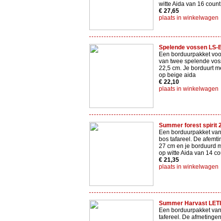
witte Aida van 16 count
€ 27,65
plaats in winkelwagen
Spelende vossen LS-
Een borduurpakket voo
van twee spelende vos
22,5 cm. Je borduurt me
op beige aida
€ 22,10
plaats in winkelwagen
Summer forest spirit 
Een borduurpakket va
bos tafareel. De afemti
27 cm en je borduurd me
op witte Aida van 14 co
€ 21,35
plaats in winkelwagen
Summer Harvast LETI
Een borduurpakket va
tafereel. De afmetingen