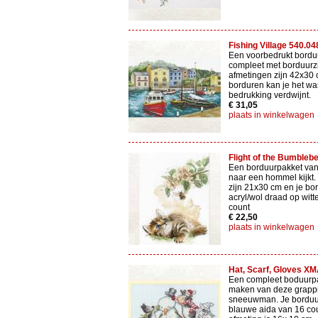
Fishing Village 540.04
Een voorbedrukt bordu
compleet met borduurz
afmetingen zijn 42x30
borduren kan je het w
bedrukking verdwijnt.
€ 31,05
plaats in winkelwagen
Flight of the Bumbleb
Een borduurpakket van
naar een hommel kijkt.
zijn 21x30 cm en je bo
acryl/wol draad op witt
count
€ 22,50
plaats in winkelwagen
Hat, Scarf, Gloves X
Een compleet boduurpa
maken van deze grapp
sneeuwman. Je borduur
blauwe aida van 16 co