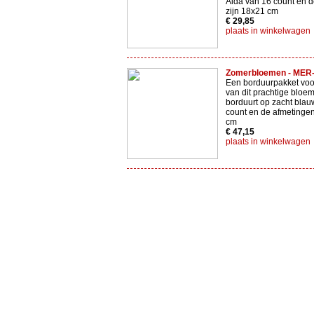
Aida van 16 count en 
zijn 18x21 cm
€ 29,85
plaats in winkelwagen
Zomerbloemen - MER
Een borduurpakket voo
van dit prachtige bloem
borduurt op zacht blau
count en de afmetingen
cm
€ 47,15
plaats in winkelwagen