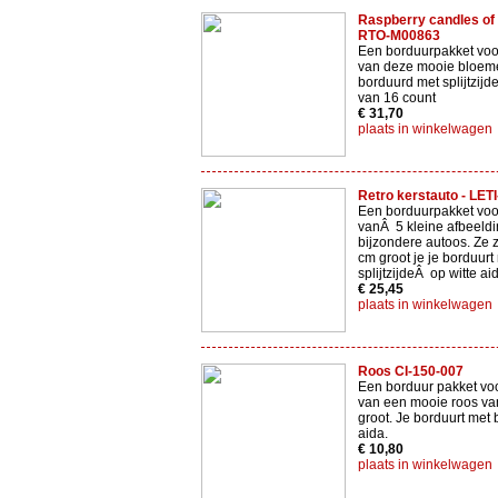
Raspberry candles of
RTO-M00863
Een borduurpakket voo
van deze mooie bloem
borduurd met splijtzijde
van 16 count
€ 31,70
plaats in winkelwagen
Retro kerstauto - LET
Een borduurpakket voo
vanÂ 5 kleine afbeeld
bijzondere autoos. Ze z
cm groot je je borduurt
splijtzijdeÂ op witte ai
€ 25,45
plaats in winkelwagen
Roos CI-150-007
Een borduur pakket vo
van een mooie roos va
groot. Je borduurt met 
aida.
€ 10,80
plaats in winkelwagen