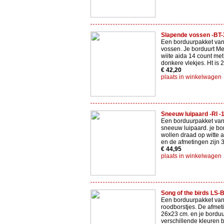
Slapende vossen -BT
Een borduurpakket va
vossen. Je borduurt Met
wiite aida 14 count met
donkere vlekjes. Ht is 
€ 42,20
plaats in winkelwagen
Sneeuw luipaard -RI -
Een borduurpakket van
sneeuw luipaard. je bo
wollen draad op witte 
en de afmetingen zijn 
€ 44,95
plaats in winkelwagen
Song of the birds LS
Een borduurpakket van
roodborstjes. De afmet
26x23 cm. en je borduu
verschillende kleuren 