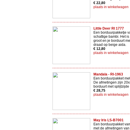
€ 22,80
plaats in winkelwagen
Little Deer RI 1777
Een borduurpakketje v
schattige bambi. Het i
groot en je borduurt m
draad op beige aida.
€ 12,80
plaats in winkelwagen
Mandala - RI-1963
Een borduurpakket me
De afmetingen zijn 20x
borduurt met splijtzijde
€ 28,75
plaats in winkelwagen
May Iris LS-B7001
Een borduurpakket van
met de afmetingen van