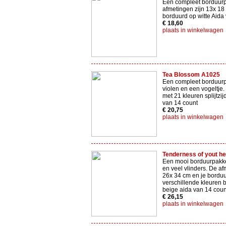
Een compleet borduur
afmetingen zijn 13x 18
borduurd op witte Aida
€ 18,60
plaats in winkelwagen
Tea Blossom A1025
Een compleet borduurp
violen en een vogeltje.
met 21 kleuren splijtzij
van 14 count
€ 20,75
plaats in winkelwagen
Tenderness of yout he
Een mooi borduurpakk
en veel vlinders. De af
26x 34 cm en je borduu
verschillende kleuren 
beige aida van 14 coun
€ 26,15
plaats in winkelwagen