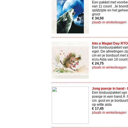
Een pakket met voorbe
van 11 count . Je boor
splijtzijde en het gehee
groot
€ 34,50
plaats in winkelwagen
Into a Magial Day RT
Een borduurpakket van
egel. De afmetingen zij
cm en je borduurt met sp
ecru Aida van 16 count
€ 24,75
plaats in winkelwagen
Jong poesje in hand 
Een boduurpakket van 
poesje in een hand.Â h
cm. goot en je borduurt 
op witte aida
€ 17,45
plaats in winkelwagen