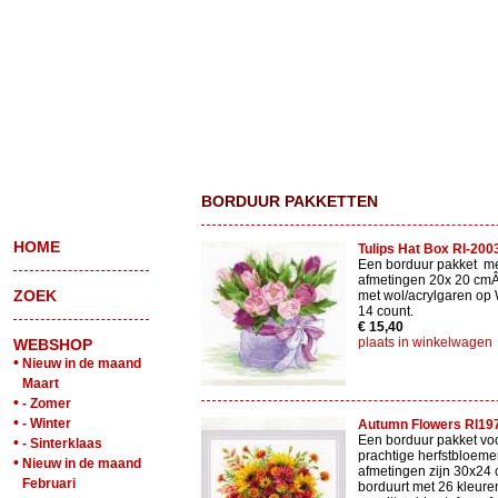
BORDUUR PAKKETTEN
HOME
Tulips Hat Box RI-200
Een borduur pakket me
afmetingen 20x 20 cmÂ
ZOEK
met wol/acrylgaren op 
14 count.
€ 15,40
plaats in winkelwagen
WEBSHOP
•
Nieuw in de maand
Maart
•
- Zomer
•
- Winter
Autumn Flowers RI19
Een borduur pakket vo
•
- Sinterklaas
prachtige herfstbloeme
•
Nieuw in de maand
afmetingen zijn 30x24 
Februari
borduurt met 26 kleure