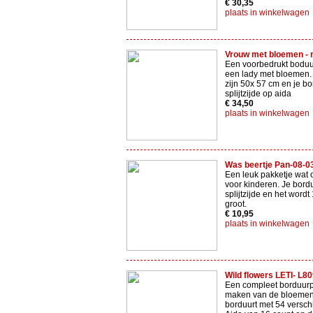
€ 30,35
plaats in winkelwagen
Vrouw met bloemen -
Een voorbedrukt boduu
een lady met bloemen.
zijn 50x 57 cm en je bo
splijtzijde op aida
€ 34,50
plaats in winkelwagen
Was beertje Pan-08-0
Een leuk pakketje wat o
voor kinderen. Je bord
splijtzijde en het word
groot.
€ 10,95
plaats in winkelwagen
Wild flowers LETI- L8
Een compleet borduurp
maken van de bloemen 
borduurt met 54 versch