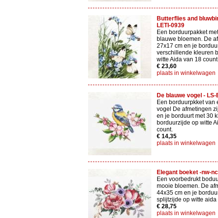
Butterflies and bluwbi
LETI-0939
Een borduurpakket met
blauwe bloemen. De af
27x17 cm en je borduu
verschillende kleuren 
witte Aida van 18 count
€ 23,60
plaats in winkelwagen
De blauwe vogel - LS
Een borduurpkket van
vogel De afmetingen zi
en je borduurt met 30 
borduurzijde op witte 
count.
€ 14,35
plaats in winkelwagen
Elegant boeket -nw-n
Een voorbedrukt boduu
mooie bloemen. De afm
44x35 cm en je borduu
splijtzijde op witte aida
€ 28,75
plaats in winkelwagen