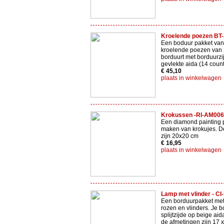
Kroelende poezen BT
Een boduur pakket van
kroelende poezen van 
borduurt met borduurzij
gevlekte aida (14 count
€ 45,10
plaats in winkelwagen
Krokussen -RI-AM00
Een diamond painting p
maken van krokujes. D
zijn 20x20 cm
€ 16,95
plaats in winkelwagen
Lamp met vlinder - CI
Een borduurpakket met
rozen en vlinders. Je b
splijtzijde op beige ai
de afmetingen zijn 17 