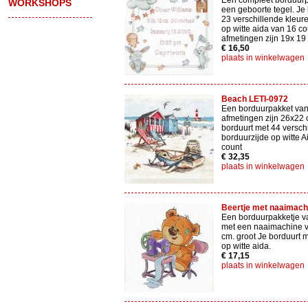
Een compleet borduur
WORKSHOPS
een geboorte tegel. Je
23 verschillende kleur
op witte aida van 16 c
afmetingen zijn 19x 19
€ 16,50
plaats in winkelwagen
Beach LETI-0972
Een borduurpakket van 
afmetingen zijn 26x22 
borduurt met 44 versch
borduurzijde op witte 
count
€ 32,35
plaats in winkelwagen
Beertje met naaimach
Een borduurpakketje v
met een naaimachine v
cm. groot Je borduurt me
op witte aida.
€ 17,15
plaats in winkelwagen