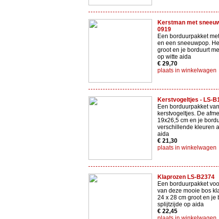
Kerstman met sneeuw
0919
Een borduurpakket met
en een sneeuwpop. Het
groot en je borduurt me
op witte aida
€ 29,70
plaats in winkelwagen
Kerstvogeltjes - LS-B
Een borduurpakket van 
kerstvogeltjes. De afme
19x26,5 cm en je bordu
verschillende kleuren a
aida
€ 21,30
plaats in winkelwagen
Klaprozen LS-B2374
Een borduurpakket voo
van deze mooie bos kla
24 x 28 cm groot en je
splijtzijde op aida
€ 22,45
plaats in winkelwagen