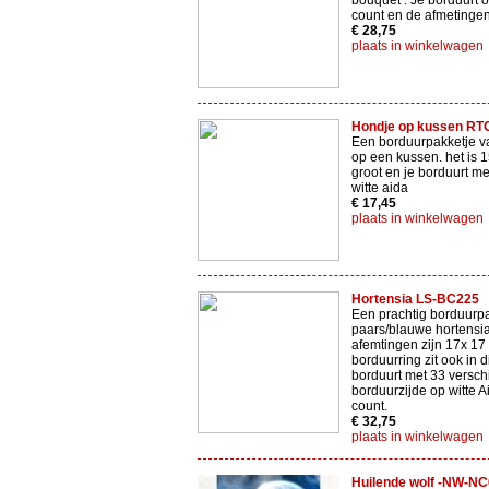
bouquet . Je borduurt 
count en de afmetingen
€ 28,75
plaats in winkelwagen
Hondje op kussen RT
Een borduurpakketje v
op een kussen. het is 1
groot en je borduurt met
witte aida
€ 17,45
plaats in winkelwagen
Hortensia LS-BC225
Een prachtig borduurp
paars/blauwe hortensi
afemtingen zijn 17x 17
borduurring zit ook in d
borduurt met 33 versch
borduurzijde op witte 
count.
€ 32,75
plaats in winkelwagen
Huilende wolf -NW-N