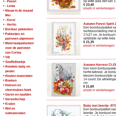
•
op witte aida stof van 
- Pasen
€ 23,40
•
- Lente
plaats in winkelwagen
•
Nieuw in de maand
Mei
•
- Kerst
Autumn Forest Spirit 
•
- Herfst
Een boorduurpakket v
•
Borduur pakketten
herfstvoorstelling met 
•
Pakketjes en
17x27 cm. Je borduurt 
splijtzijde op witte Aid
patronen algemeen
€ 21,35
•
Materiaalpakketten
plaats in winkelwagen
voor de patronen
van Corina
•
Vilt
•
Snuffelhoekje
Autumn Harvest CI-2
•
Rondom baby en
Een mooi borduurpakk
peuter
herfst tafereel. Je bord
•
kleuren borduurzijde op
Houten materialen
14 count. De afmetinge
•
Boeken
cm
•
Heksen en
€ 21,60
vleermuizen hoek
plaats in winkelwagen
•
Garen en naalden
•
Gereedschap
•
Kralen
Baby met beertje -R
•
Wol en
Een borduurpakket van
beertje. Je borduurt met
vulmaterialen